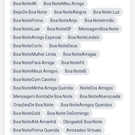
Boa Noite4K
Boa NoiteMeu Amigo
BeijoDe Boa Noite
Boa NoiteAlegria
Boa Noite Luz
Boa NoitePrimo
Boa NoiteAnjo
Boa NoiteIrmão
Boa NoiteLuar
Boa NoiteGIF
MensagemBoa Noite
Boa NoiteAmigo Especial
Boa NoiteLinda's
Boa NoiteCurto
Boa NoiteDeus
Boa NoiteMulher Linda
Boa NoiteAmigas
Boa NoitePara Amiga
Boa NoiteFé
Boa NoiteMeus Amigos
Boa NoiteB
Boa NoiteCom Carinho
Boa NoiteMinha Amiga Querida
NoiteDos Amigos
Mensagem BonitaDe Boa Noite
Boa NoiteAbençoada
OraçõesDe Boa Noite
Boa NoiteAmigos Queridos
Boa NoiteGold
Boa Noite DeDomingo
Boa NoiteAté Amanhã
ObrigadoE Boa Noite
Boa NoitePrima Querida
Amizades Virtuais