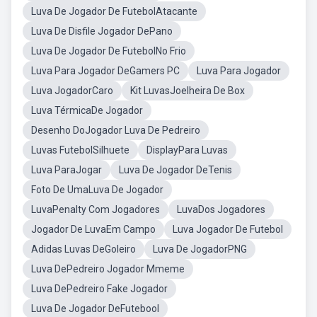
Luva De Jogador De FutebolAtacante
Luva De Disfile Jogador DePano
Luva De Jogador De FutebolNo Frio
Luva Para Jogador DeGamers PC
Luva Para Jogador
Luva JogadorCaro
Kit LuvasJoelheira De Box
Luva TérmicaDe Jogador
Desenho DoJogador Luva De Pedreiro
Luvas FutebolSilhuete
DisplayPara Luvas
Luva ParaJogar
Luva De Jogador DeTenis
Foto De UmaLuva De Jogador
LuvaPenalty Com Jogadores
LuvaDos Jogadores
Jogador De LuvaEm Campo
Luva Jogador De Futebol
Adidas Luvas DeGoleiro
Luva De JogadorPNG
Luva DePedreiro Jogador Mmeme
Luva DePedreiro Fake Jogador
Luva De Jogador DeFutebool