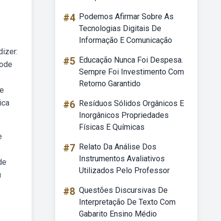
#4
Podemos Afirmar Sobre As
Tecnologias Digitais De
Informação E Comunicação
dizer:
#5
Educação Nunca Foi Despesa.
pode
Sempre Foi Investimento Com
Retorno Garantido
de
ica
#6
Resíduos Sólidos Orgânicos E
Inorgânicos Propriedades
Físicas E Químicas
e
#7
Relato Da Análise Dos
Instrumentos Avaliativos
de
Utilizados Pelo Professor
u
#8
Questões Discursivas De
Interpretação De Texto Com
Gabarito Ensino Médio