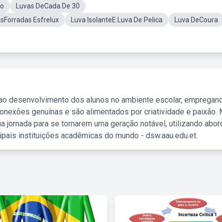
ro
Luvas DeCada De 30
sForradas Esfrelux
Luva IsolanteE Luva De Pelica
Luva DeCoura
 ao desenvolvimento dos alunos no ambiente escolar, empregan
nexões genuínas e são alimentados por criatividade e paixão. 
a jornada para se tornarem uma geração notável, utilizando abo
ipais instituições acadêmicas do mundo - dsw.aau.edu.et.