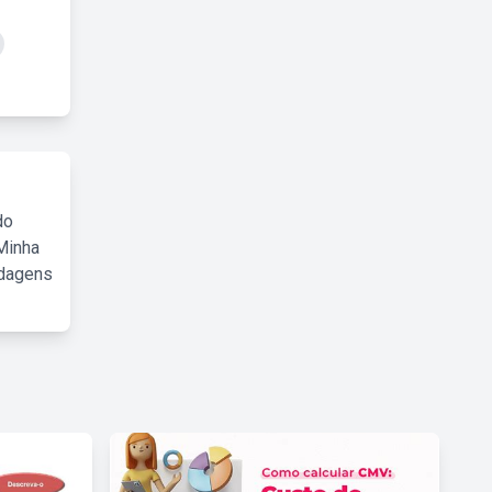
do
Minha
rdagens