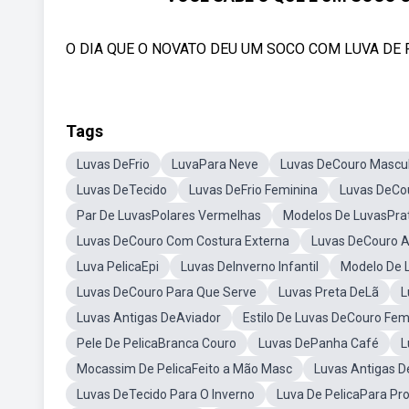
O DIA QUE O NOVATO DEU UM SOCO COM LUVA DE PELÍC
Tags
Luvas DeFrio
LuvaPara Neve
Luvas DeCouro Mascul
Luvas DeTecido
Luvas DeFrio Feminina
Luvas DeCou
Par De LuvasPolares Vermelhas
Modelos De LuvasPra
Luvas DeCouro Com Costura Externa
Luvas DeCouro A
Luva PelicaEpi
Luvas DeInverno Infantil
Modelo De 
Luvas DeCouro Para Que Serve
Luvas Preta DeLã
L
Luvas Antigas DeAviador
Estilo De Luvas DeCouro Fe
Pele De PelicaBranca Couro
Luvas DePanha Café
L
Mocassim De PelicaFeito a Mão Masc
Luvas Antigas 
Luvas DeTecido Para O Inverno
Luva De PelicaPara Pr