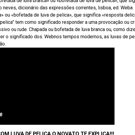
fetada de luva branca» ou «bofetada de luva de pelica», que sig
o neves, dicionário das expressões correntes, lisboa, ed. Weba
 ou «bofetada de luva de pelica», que significa «resposta delic
pelica” tem como significado responder a uma provocação ou crí
ressivo ou rude. Chapada ou bofetada de luva branca ou, como di
aber o significado dos. Webnos tempos modernos, as luvas de pe
ão.
OM LUVA DE PELICA O NOVATO TE EXPLICA!!!