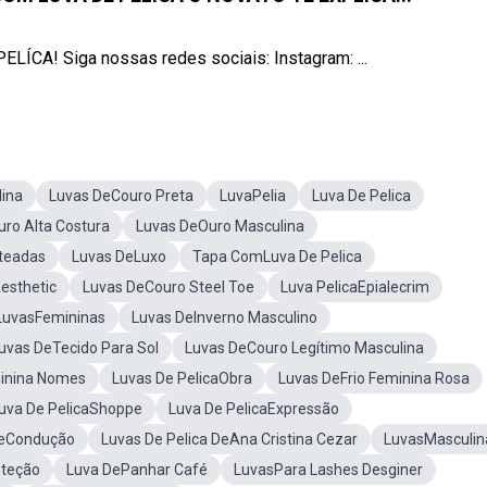
A! Siga nossas redes sociais: Instagram: ...
ina
Luvas DeCouro Preta
LuvaPelia
Luva De Pelica
ro Alta Costura
Luvas DeOuro Masculina
teadas
Luvas DeLuxo
Tapa ComLuva De Pelica
esthetic
Luvas DeCouro Steel Toe
Luva PelicaEpialecrim
LuvasFemininas
Luvas DeInverno Masculino
uvas DeTecido Para Sol
Luvas DeCouro Legítimo Masculina
minina Nomes
Luvas De PelicaObra
Luvas DeFrio Feminina Rosa
uva De PelicaShoppe
Luva De PelicaExpressão
DeCondução
Luvas De Pelica DeAna Cristina Cezar
LuvasMasculin
oteção
Luva DePanhar Café
LuvasPara Lashes Desginer