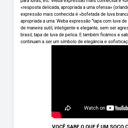
para luvas, etc. Weba expressão mais conhecida é «bo
«resposta delicada, apropriada a uma ofensa» (orland
expressão mais conhecida é «bofetada de luva branca»
apropriada a uma. Weba expressão “tapa com luva de 
de maneira sutil, inteligente e elegante, sem ser ag
brasil, tapa de luva de pelica. E também ficámos a s
continuam a ser um símbolo de elegância e sofisticaç
VOCÊ SABE O QUE É UM SOCO C