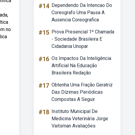
nifica
#14
Dependendo Da Intencao Do
Coreografo Uma Pausa A
ada,
Ausencia Coreografica
tica
zem no
#15
Prova Presencial 1º Chamada
lica
- Sociedade Brasileira E
Cidadania Unopar
#16
Os Impactos Da Inteligência
Artificial Na Educação
Brasileira Redação
#17
Obtenha Uma Fração Geratriz
Das Dízimas Periódicas
Compostas A Seguir
#18
Instituto Municipal De
Medicina Veterinária Jorge
Vaitsman Avaliações