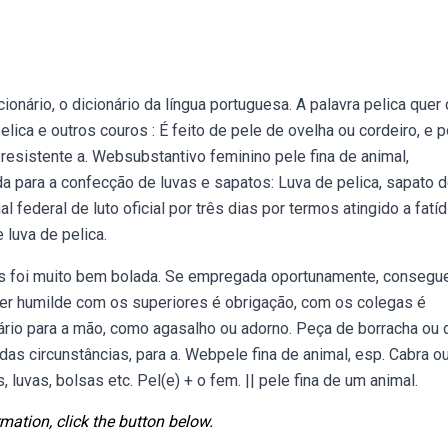
onário, o dicionário da língua portuguesa. A palavra pelica quer 
pelica e outros couros : É feito de pele de ovelha ou cordeiro, e 
resistente a. Websubstantivo feminino pele fina de animal,
da para a confecção de luvas e sapatos: Luva de pelica, sapato 
 federal de luto oficial por três dias por termos atingido a fatíd
luva de pelica.
mas foi muito bem bolada. Se empregada oportunamente, consegu
er humilde com os superiores é obrigação, com os colegas é
uário para a mão, como agasalho ou adorno. Peça de borracha ou 
as circunstâncias, para a. Webpele fina de animal, esp. Cabra o
 luvas, bolsas etc. Pel(e) + o fem. || pele fina de um animal.
mation, click the button below.