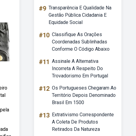
#9
Transparência E Qualidade Na
Gestão Pública Cidadania E
Equidade Social
#10
Classifique As Orações
Coordenadas Sublinhadas
Conforme O Código Abaixo
#11
Assinale A Alternativa
Incorreta A Respeito Do
Trovadorismo Em Portugal
eiro
#12
Os Portugueses Chegaram Ao
tal
Território Depois Denominado
Brasil Em 1500
 pela
#13
Extrativismo Correspondente
A Coleta De Produtos
rada
Retirados Da Natureza