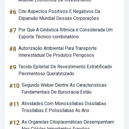
#6
Cite Aspectos Positivos E Negativos Da
Expansão Mundial Dessas Corporações
#7
Por Que A Ginástica Rítmica é Considerada Um
Esporte Técnico-combinatório
#8
Autorização Ambiental Para Transporte
Interestadual De Produtos Perigosos
#9
Tecido Epitelial De Revestimento Estratificado
Pavimentoso Queratinizado
#10
Segundo Weber Dentre As Características
Fundamentais De Burocracia Estão
#11
Atividades Com Monossílabas Dissílabas
Trissílabas E Polissílabas 4o Ano
#12
As Organelas Citoplasmáticas Desempenham
Nas Células Importantes Funções