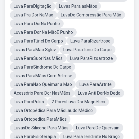
Luva ParaDigitação
Luvas Para asMãos
Luva Pra Dor NaMao
LuvaDe Compressão Para Mão
Luva Para DorNo Punho
Luva Para Dor Na MãoE Punho
Luva ParaTúnel Do Carpo
Luva ParaRizartrose
Luvas ParaMao Sglov
Luva ParaTono Do Carpo
Luva ParaSuor Nas Mãos
Luva ParaRizoartroze
Luva ParaSindrome Do Carpo
Luvas ParaMãos Com Artrose
Luva ParaNao Queimar a Mao
Luva ParaArtrite
Acessório Para Dor NasMãos
Luva Anti DorNo Dedo
Luva ParaPulso
2 ParesLuva Dor Magnética
Luva Ortopédica Para MãoLaudo Médico
Luva Ortopedica ParaMãos
LuvasDe Silicone Para Mãos
Luva ParaDe Quervain
Luva ParaFisioterapia
Luva ParaTendinite No Braço