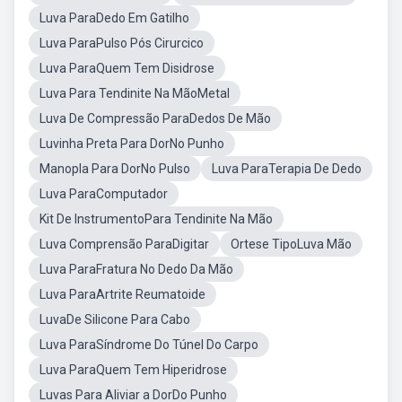
Luva ParaDedo Em Gatilho
Luva ParaPulso Pós Cirurcico
Luva ParaQuem Tem Disidrose
Luva Para Tendinite Na MãoMetal
Luva De Compressão ParaDedos De Mão
Luvinha Preta Para DorNo Punho
Manopla Para DorNo Pulso
Luva ParaTerapia De Dedo
Luva ParaComputador
Kit De InstrumentoPara Tendinite Na Mão
Luva Comprensão ParaDigitar
Ortese TipoLuva Mão
Luva ParaFratura No Dedo Da Mão
Luva ParaArtrite Reumatoide
LuvaDe Silicone Para Cabo
Luva ParaSíndrome Do Túnel Do Carpo
Luva ParaQuem Tem Hiperidrose
Luvas Para Aliviar a DorDo Punho