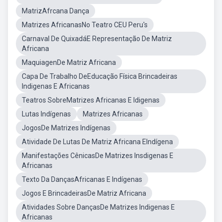
MatrizAfrcana Dança
Matrizes AfricanasNo Teatro CEU Peru's
Carnaval De QuixadáE Representação De Matriz
Africana
MaquiagenDe Matriz Africana
Capa De Trabalho DeEducação Física Brincadeiras
Indigenas E Africanas
Teatros SobreMatrizes Africanas E Idigenas
Lutas Indígenas
Matrizes Africanas
JogosDe Matrizes Indígenas
Atividade De Lutas De Matriz Africana EIndígena
Manifestações CênicasDe Matrizes Insdigenas E
Africanas
Texto Da DançasAfricanas E Indígenas
Jogos E BrincadeirasDe Matriz Africana
Atividades Sobre DançasDe Matrizes Indigenas E
Africanas