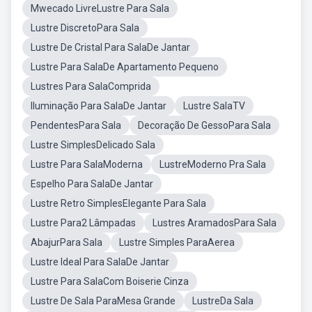
Mwecado LivreLustre Para Sala
Lustre DiscretoPara Sala
Lustre De Cristal Para SalaDe Jantar
Lustre Para SalaDe Apartamento Pequeno
Lustres Para SalaComprida
Iluminação Para SalaDe Jantar
Lustre SalaTV
PendentesPara Sala
Decoração De GessoPara Sala
Lustre SimplesDelicado Sala
Lustre Para SalaModerna
LustreModerno Pra Sala
Espelho Para SalaDe Jantar
Lustre Retro SimplesElegante Para Sala
Lustre Para2 Lâmpadas
Lustres AramadosPara Sala
AbajurPara Sala
Lustre Simples ParaAerea
Lustre Ideal Para SalaDe Jantar
Lustre Para SalaCom Boiserie Cinza
Lustre De Sala ParaMesa Grande
LustreDa Sala