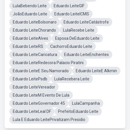
LulaBebendo Leite
Eduardo LeiteGIF
JoãoEduardo Leite
Eduardo LeiteICMS
Eduardo LeiteBolsonaro
Eduardo LeiteCatástrofe
Eduardo LeiteChorando
LulaRecebe Leite
Eduardo LeiteAlves
Esposa DeEduardo Leite
Eduardo LeiteRS
CachorroEduardo Leite
Eduardo LeiteCaricatura
Eduardo LeiteEnchentes
Eduardo LeiteRedecora Palacio Piratini
Eduardo LeiteE Seu Namorado
Eduardo LeiteE Alkmin
Eduardo LeitePsdb
LulaRecebera Leite
Eduardo LeiteVereador
Eduardo LeiteM Evento De Lula
Eduardo LeiteGovernador 45
LulaCampanha
Eduardo LeiteLeal DF
PrefeitoEduardo Leite
Lula E Eduardo LeitePrivatizam Presidio