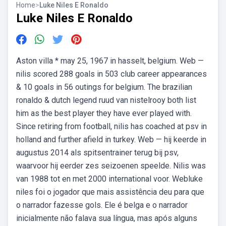
Home
>
Luke Niles E Ronaldo
Luke Niles E Ronaldo
Aston villa * may 25, 1967 in hasselt, belgium. Web —
nilis scored 288 goals in 503 club career appearances
& 10 goals in 56 outings for belgium. The brazilian
ronaldo & dutch legend ruud van nistelrooy both list
him as the best player they have ever played with.
Since retiring from football, nilis has coached at psv in
holland and further afield in turkey. Web — hij keerde in
augustus 2014 als spitsentrainer terug bij psv,
waarvoor hij eerder zes seizoenen speelde. Nilis was
van 1988 tot en met 2000 international voor. Webluke
niles foi o jogador que mais assistência deu para que
o narrador fazesse gols. Ele é belga e o narrador
inicialmente não falava sua língua, mas após alguns