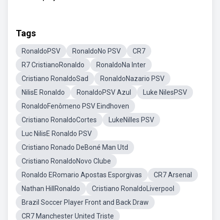
Tags
RonaldoPSV
RonaldoNo PSV
CR7
R7 CristianoRonaldo
RonaldoNa Inter
Cristiano RonaldoSad
RonaldoNazario PSV
NilisE Ronaldo
RonaldoPSV Azul
Luke NilesPSV
RonaldoFenômeno PSV Eindhoven
Cristiano RonaldoCortes
LukeNilles PSV
Luc NilisE Ronaldo PSV
Cristiano Ronado DeBoné Man Utd
Cristiano RonaldoNovo Clube
Ronaldo ERomario Apostas Esporgivas
CR7 Arsenal
Nathan HillRonaldo
Cristiano RonaldoLiverpool
Brazil Soccer Player Front and Back Draw
CR7 Manchester United Triste