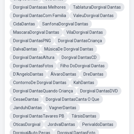
Dorgival Dantasas Melhores
TablaturaDorgival Dantas
Dorgival DantasCom Familia
ValeuDorgival Dantas
CidaDantas
SanfonaDorgival Dantas
MascaraDorgival Dantas
VilaDorgival Dantas
Dorgival DantasPNG
Dorgival DantasCriança
DalvaDantas
MúsicaDe Dorgival Dantas
Dorgival DantasAltura
Dorgival DantasCD
Dorgival DantasFotos
Filho DoDorgival Dantas
D'AngeloDantas
ÁlvaroDantas
DreDantas
ContornoDe Dorgival Dantas
KahDantas
Dorgival DantasQuando Criança
Dorgival DantasDVD
CesaeDantas
Dorgival DantasCanta O Que
JanduhiDantas
VagnerDantas
Dorgival DantasTavares PB
TársisDantas
OticasDorgival
JordvalDantas
PerivaldoDantas
DorgivalAuto Peças
Dorgival DantasFoto