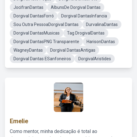
JocifranDantas
AlbunsDe Dorgival Dantas
Dorgival DantasForró
Dorgival DantasInfancia
Sou Outra PessoaDorgival Dantas
DurvalinaDantas
Dorgival DantasMusicas
Tag DrogivalDantas
Dorgival DantasPNG Transparente
HarisonDantas
WagneyDantas
Dorgival DantasAntigas
Dorgival Dantas ESanfoneiros
DorgivalAristides
Emelie
Como mentor, minha dedicação é total ao