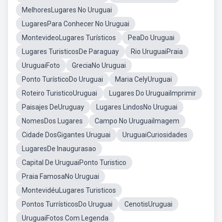
MelhoresLugares No Uruguai
LugaresPara Conhecer No Uruguai
MontevideoLugares Turísticos
PeaDo Uruguai
Lugares TuristicosDe Paraguay
Rio UruguaiPraia
UruguaiFoto
GreciaNo Uruguai
Ponto TurísticoDo Uruguai
Maria CelyUruguai
Roteiro TuristicoUruguai
Lugares Do UruguaiImprimir
Paisajes DeUruguay
Lugares LindosNo Uruguai
NomesDos Lugares
Campo No UruguaiImagem
Cidade DosGigantes Uruguai
UruguaiCuriosidades
LugaresDe Inaugurasao
Capital De UruguaiPonto Turistico
Praia FamosaNo Uruguai
MontevidéuLugares Turisticos
Pontos TurrísticosDo Uruguai
CenotisUruguai
UruguaiFotos Com Legenda