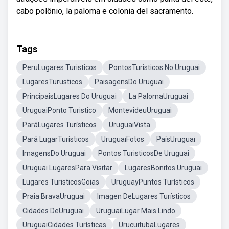
cabo polônio, la paloma e colonia del sacramento.
Tags
PeruLugares Turisticos
PontosTuristicos No Uruguai
LugaresTurusticos
PaisagensDo Uruguai
PrincipaisLugares Do Uruguai
La PalomaUruguai
UruguaiPonto Turistico
MontevideuUruguai
ParáLugares Turísticos
UruguaiVista
Pará LugarTurísticos
UruguaiFotos
PaísUruguai
ImagensDo Uruguai
Pontos TuristicosDe Uruguai
Uruguai LugaresPara Visitar
LugaresBonitos Uruguai
Lugares TuristicosGoias
UruguayPuntos Turísticos
Praia BravaUruguai
Imagen DeLugares Turísticos
Cidades DeUruguai
UruguaiLugar Mais Lindo
UruguaiCidades Turísticas
UrucuitubaLugares