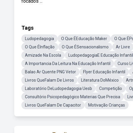
focados ...
Tags
Ludopedagogia
O Que ÉEducação Maker
O Que ÉPs
O Que ÉInflação
O Que ÉSensacionalismo
Ar Livre
Amizade Na Escola
LudopedagogiaE Educação Infantil
A Importancia Da Leitura Na Educação Infantil
Curso L
Balao Ar Quente PNG Vetor
Flyer Educação Infantil
Livros QueFalam De Livros
Literatura DoMéxico
Art
Laboratório DeLudopedagogia Uesb
Competição
O
Consultório Psicopedagógico Materias Que Precisa
Li
Livros QueFalam De Capacitor
Motivação Crianças