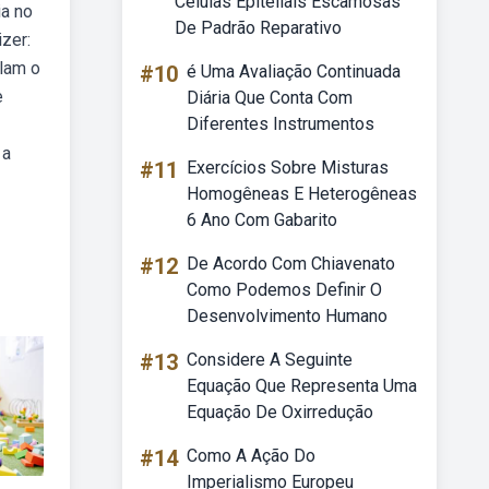
Células Epiteliais Escamosas
a no
De Padrão Reparativo
izer:
ulam o
#10
é Uma Avaliação Continuada
e
Diária Que Conta Com
Diferentes Instrumentos
 a
#11
Exercícios Sobre Misturas
Homogêneas E Heterogêneas
6 Ano Com Gabarito
#12
De Acordo Com Chiavenato
Como Podemos Definir O
Desenvolvimento Humano
#13
Considere A Seguinte
Equação Que Representa Uma
Equação De Oxirredução
#14
Como A Ação Do
Imperialismo Europeu