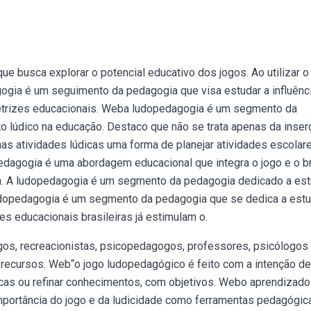
e busca explorar o potencial educativo dos jogos. Ao utilizar o
gia é um seguimento da pedagogia que visa estudar a influênc
retrizes educacionais. Weba ludopedagogia é um segmento da
o lúdico na educação. Destaco que não se trata apenas da inser
s atividades lúdicas uma forma de planejar atividades escolar
edagogia é uma abordagem educacional que integra o jogo e o br
. A ludopedagogia é um segmento da pedagogia dedicado a est
ludopedagogia é um segmento da pedagogia que se dedica a estu
es educacionais brasileiras já estimulam o.
s, recreacionistas, psicopedagogos, professores, psicólogos
 recursos. Web“o jogo ludopedagógico é feito com a intenção de
cas ou refinar conhecimentos, com objetivos. Webo aprendizado
mportância do jogo e da ludicidade como ferramentas pedagógic