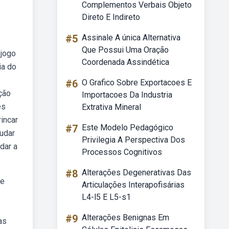
Complementos Verbais Objeto
Direto E Indireto
#5
Assinale A única Alternativa
Que Possui Uma Oração
 jogo
Coordenada Assindética
ia do
#6
O Grafico Sobre Exportacoes E
ção
Importacoes Da Industria
es
Extrativa Mineral
incar
#7
Este Modelo Pedagógico
udar
Privilegia A Perspectiva Dos
dar a
Processos Cognitivos
#8
Alterações Degenerativas Das
 e
Articulações Interapofisárias
L4-l5 E L5-s1
#9
Alterações Benignas Em
as