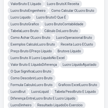
ValorBruto E Líquido
Lucro BrutoX Receita
Lucro BrutoEngenheiro
Como Calcular OLucro Bruto
Lucro Liquido
Lucro BrutoO Que É
Lucro BrutoGrafico
Lucro BrutoContabilidade
TabelaLucro Bruto
Cálculo DoLucro Bruto
Como Achar OLucro Bruto
LucroOperacional Bruto
Exemplos CalculoLucro Bruto
Receita Lucro ECusto
Preço Bruto EPreço Líquido
Brutovs Líquido
Lucro Bruto X Lucro LiquidoNo Excel
Valor Bruto E LíquidoDiferença
Lucro LíquidoAjustado
O Que SignificaLucro Bruto
Como DescobrirLucro Bruto
Formula CalculoLucro Bruto
Graficos ExcelLucro Bruto
LucroBrut
LucroLiquid
Tabela PesoBruto E Liquido
Diferença EntreLucro Bruto E Lucro Líquido
LucroDinheiro
Resultado LíquidoDo Exercício