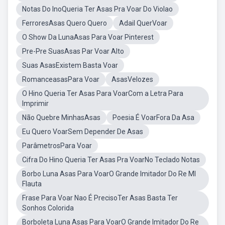
Notas Do InoQueria Ter Asas Pra Voar Do Violao
FerroresAsas Quero Quero
Adail QuerVoar
O Show Da LunaAsas Para Voar Pinterest
Pre-Pre SuasAsas Par Voar Alto
Suas AsasExistem Basta Voar
RomanceasasPara Voar
AsasVelozes
O Hino Queria Ter Asas Para VoarCom a Letra Para
Imprimir
Não Quebre MinhasAsas
Poesia É VoarFora Da Asa
Eu Quero VoarSem Depender De Asas
ParâmetrosPara Voar
Cifra Do Hino Queria Ter Asas Pra VoarNo Teclado Notas
Borbo Luna Asas Para VoarO Grande Imitador Do Re MI
Flauta
Frase Para Voar Nao É PrecisoTer Asas Basta Ter
Sonhos Colorida
Borboleta Luna Asas Para VoarO Grande Imitador Do Re