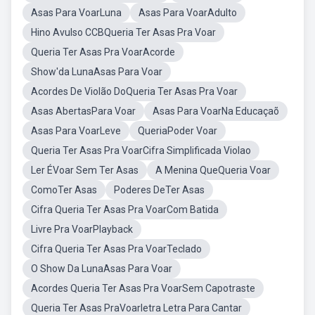
Asas Para VoarLuna
Asas Para VoarAdulto
Hino Avulso CCBQueria Ter Asas Pra Voar
Queria Ter Asas Pra VoarAcorde
Show'da LunaAsas Para Voar
Acordes De Violão DoQueria Ter Asas Pra Voar
Asas AbertasPara Voar
Asas Para VoarNa Educaçaõ
Asas Para VoarLeve
QueriaPoder Voar
Queria Ter Asas Pra VoarCifra Simplificada Violao
Ler ÉVoar Sem Ter Asas
A Menina QueQueria Voar
ComoTer Asas
Poderes DeTer Asas
Cifra Queria Ter Asas Pra VoarCom Batida
Livre Pra VoarPlayback
Cifra Queria Ter Asas Pra VoarTeclado
O Show Da LunaAsas Para Voar
Acordes Queria Ter Asas Pra VoarSem Capotraste
Queria Ter Asas PraVoarletra Letra Para Cantar