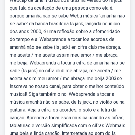
Webclip de uma música dos titãs na versão do ls jack
que fala da aceitação de uma pessoa como ela é,
porque amanhã não se sabe Weba música 'amanhã não
se sabe' da banda brasileira ls jack, lançada no início
dos anos 2000, é uma reflexão sobre a efemeridade
do tempo e a. Webaprende a tocar los acordes de
amanhã não se sabe (ls jack) en cifra club me abraça,
me aceita / me aceita assim meu amor / me abraça,
me beija. Webaprenda a tocar a cifra de amanhã não se
sabe (ls jack) no cifra club me abraça, me aceita / me
aceita assim meu amor / me abraça, me beija 2003se
inscreva no nosso canal, para obter o melhor conteúdo
musical! Siga também o no. Webaprenda a tocar a
música amanhã não se sabe, de ls jack, no violão ou na
guitarra. Veja a cifra, os acordes, o solo e a letra da
canção. Aprenda a tocar essa música usando as cifras,
tablaturas e versão simplificada com o cifras Webmais
uma bela e linda canção, interpretada ao som do ls