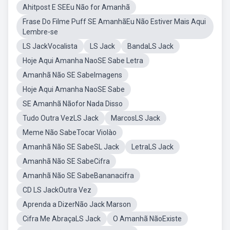
Ahitpost E SEEu Não for Amanhã
Frase Do Filme Puff SE AmanhãEu Não Estiver Mais Aqui
Lembre-se
LS JackVocalista
LS Jack
BandaLS Jack
Hoje Aqui Amanha NaoSE Sabe Letra
Amanhã Não SE SabeImagens
Hoje Aqui Amanha NaoSE Sabe
SE Amanhã Nãofor Nada Disso
Tudo Outra VezLS Jack
MarcosLS Jack
Meme Não SabeTocar Violào
Amanhã Não SE SabeSL Jack
LetraLS Jack
Amanhã Não SE SabeCifra
Amanhã Não SE SabeBananacifra
CD LS JackOutra Vez
Aprenda a DizerNão Jack Marson
Cifra Me AbraçaLS Jack
O Amanhã NãoExiste