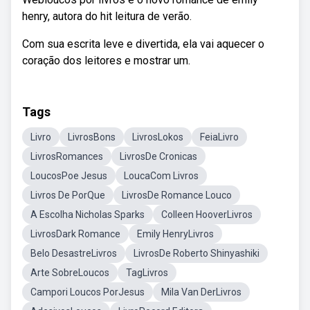
henry, autora do hit leitura de verão.
Com sua escrita leve e divertida, ela vai aquecer o
coração dos leitores e mostrar um.
Tags
Livro
LivrosBons
LivrosLokos
FeiaLivro
LivrosRomances
LivrosDe Cronicas
LoucosPoe Jesus
LoucaCom Livros
Livros De PorQue
LivrosDe Romance Louco
A Escolha Nicholas Sparks
Colleen HooverLivros
LivrosDark Romance
Emily HenryLivros
Belo DesastreLivros
LivrosDe Roberto Shinyashiki
Arte SobreLoucos
TagLivros
Campori Loucos PorJesus
Mila Van DerLivros