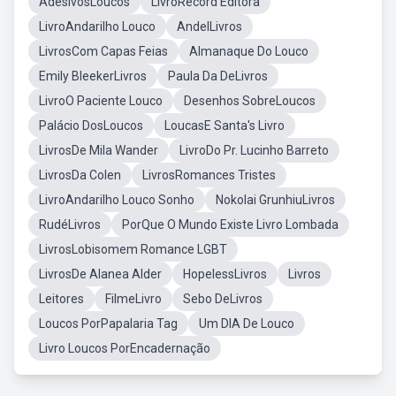
AdesivosLoucos
LivroRecord Editora
LivroAndarilho Louco
AndelLivros
LivrosCom Capas Feias
Almanaque Do Louco
Emily BleekerLivros
Paula Da DeLivros
LivroO Paciente Louco
Desenhos SobreLoucos
Palácio DosLoucos
LoucasE Santa's Livro
LivrosDe Mila Wander
LivroDo Pr. Lucinho Barreto
LivrosDa Colen
LivrosRomances Tristes
LivroAndarilho Louco Sonho
Nokolai GrunhiuLivros
RudéLivros
PorQue O Mundo Existe Livro Lombada
LivrosLobisomem Romance LGBT
LivrosDe Alanea Alder
HopelessLivros
Livros
Leitores
FilmeLivro
Sebo DeLivros
Loucos PorPapalaria Tag
Um DIA De Louco
Livro Loucos PorEncadernação