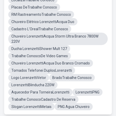
LocalizaTrabalhe Conosco
Placas DeTrabalhe Conosco
RM RastreamentoTrabalhe Conosco
Chuveiro Elétrico LorenzettiAcqua Duo
Cadastro L'OrealTrabalhe Conosco
Chuveiro LorenzettiAcqua Storm Ultra Branco 7800W
220V
Ducha LorenzettiShower Mult 127
Trabalhe ConoscoDe Video Games
Chuveiro LorenzettiAcqua Duo Branco Cromado
Tomados Telefonei DuplosLorenzetti
Logo LorenzettiVetor
BradoTrabalhe Conosco
LorenzettiBlinducha 220W
Aquecedor Para TorneiraLorenzetti
LorenzettiPNG
Trabalhe ConoscoCadastro De Reserva
Slogan LorenzettiMetais
PNG Agua Chuveiro