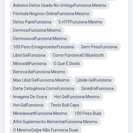
Adesivo Detox Usado No UmbigoFunciona Mesmo
Fórmula Negócio OnlineFunciona Mesmo
Detox ParisFunciona
5-HTPFunciona Mesmo
DermowFunciona Mesmo
DermowoolFunciona Mesmo
100 Peso EmagrecedorFunciona
Sem PesoFunciona
Libid GelFunciona
Como FuncionaO Bluetooth
MinoxidilFunciona
O Que É Diodo
Renova BeFunciona Mesmo
Max Libid GelFunciona Mesmo
Libide GelFunciona
Dieta Cetogênica ComoFunciona
SinedrolFunciona
Imagens De Score
Hot GelFunciona Mesmo
Hot GelFunciona
Testo Bull Caps
MiraclewattFunciona Mesmo
100 Peso Bula
Afini Suplemento AlimentarFunciona Mesmo
O MesmoGolpe Não Funciona Duas