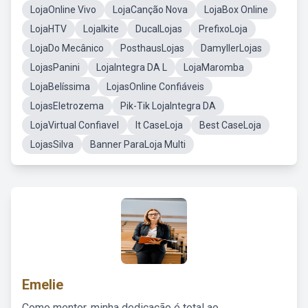
LojaOnline Vivo
LojaCanção Nova
LojaBox Online
LojaHTV
LojaIkite
DucalLojas
PrefixoLoja
LojaDo Mecânico
PosthausLojas
DamyllerLojas
LojasPanini
LojaIntegra DA L
LojaMaromba
LojaBelíssima
LojasOnline Confiáveis
LojasEletrozema
Pik-Tik LojaIntegra DA
LojaVirtual Confiavel
It CaseLoja
Best CaseLoja
LojasSilva
Banner ParaLoja Multi
Emelie
Como mentor, minha dedicação é total ao