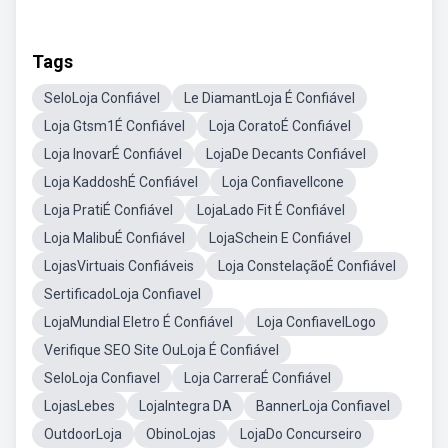
Tags
SeloLoja Confiável
Le DiamantLoja É Confiável
Loja Gtsm1É Confiável
Loja CoratoÉ Confiável
Loja InovarÉ Confiável
LojaDe Decants Confiável
Loja KaddoshÉ Confiável
Loja ConfiavelIcone
Loja PratiÉ Confiável
LojaLado Fit É Confiável
Loja MalibuÉ Confiável
LojaSchein E Confiável
LojasVirtuais Confiáveis
Loja ConstelaçãoÉ Confiável
SertificadoLoja Confiavel
LojaMundial Eletro É Confiável
Loja ConfiavelLogo
Verifique SEO Site OuLoja É Confiável
SeloLoja Confiavel
Loja CarreraÉ Confiável
LojasLebes
LojaIntegra DA
BannerLoja Confiavel
OutdoorLoja
ObinoLojas
LojaDo Concurseiro