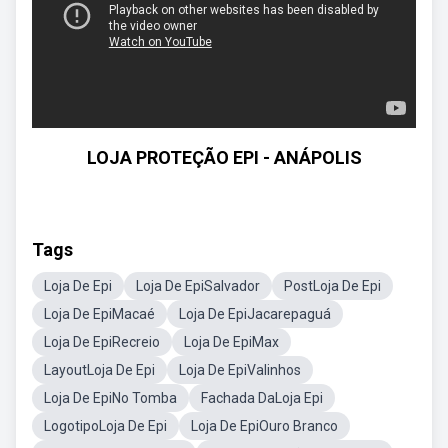
LOJA PROTEÇÃO EPI - ANÁPOLIS
Tags
Loja De Epi
Loja De EpiSalvador
PostLoja De Epi
Loja De EpiMacaé
Loja De EpiJacarepaguá
Loja De EpiRecreio
Loja De EpiMax
LayoutLoja De Epi
Loja De EpiValinhos
Loja De EpiNo Tomba
Fachada DaLoja Epi
LogotipoLoja De Epi
Loja De EpiOuro Branco