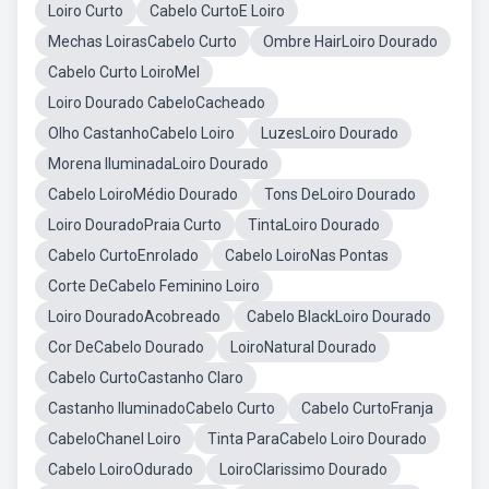
Loiro Curto
Cabelo CurtoE Loiro
Mechas LoirasCabelo Curto
Ombre HairLoiro Dourado
Cabelo Curto LoiroMel
Loiro Dourado CabeloCacheado
Olho CastanhoCabelo Loiro
LuzesLoiro Dourado
Morena IluminadaLoiro Dourado
Cabelo LoiroMédio Dourado
Tons DeLoiro Dourado
Loiro DouradoPraia Curto
TintaLoiro Dourado
Cabelo CurtoEnrolado
Cabelo LoiroNas Pontas
Corte DeCabelo Feminino Loiro
Loiro DouradoAcobreado
Cabelo BlackLoiro Dourado
Cor DeCabelo Dourado
LoiroNatural Dourado
Cabelo CurtoCastanho Claro
Castanho IluminadoCabelo Curto
Cabelo CurtoFranja
CabeloChanel Loiro
Tinta ParaCabelo Loiro Dourado
Cabelo LoiroOdurado
LoiroClarissimo Dourado