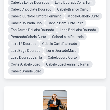
Cabelos Loiros Dourados
Loiro DouradoCor E Tom
CabeloChocolate Dourado
CabeloBranco Curto
Cabelo CurtoNo Ombro Feminino
ModeloCabelo Curto
CabeloDourada Liso
Cabelo BemCurto Loiro
Ton Acima DoLoiro Dourado
Long BobLoiro Dourado
PenteadoCabelo Curto
CabeoLoiro Dourado
Loiro12 Dourado
Cabelo CurtoPlatinado
LoiroBege Dourado
Loiro DouradoMasc
Loiro DouradoVanila
CabeloLouro Curto
CortesCabelo Loiro
Cabelo LoiroFeminino Pintar
CabeloGrande Loiro