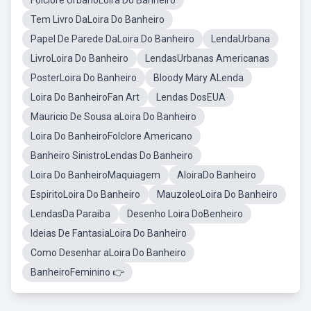
Folclore UrbanoLoira Do Banheiro
Tem Livro DaLoira Do Banheiro
Papel De Parede DaLoira Do Banheiro
LendaUrbana
LivroLoira Do Banheiro
LendasUrbanas Americanas
PosterLoira Do Banheiro
Bloody Mary ALenda
Loira Do BanheiroFan Art
Lendas DosEUA
Mauricio De Sousa aLoira Do Banheiro
Loira Do BanheiroFolclore Americano
Banheiro SinistroLendas Do Banheiro
Loira Do BanheiroMaquiagem
AloiraDo Banheiro
EspiritoLoira Do Banheiro
MauzoleoLoira Do Banheiro
LendasDa Paraiba
Desenho Loira DoBenheiro
Ideias De FantasiaLoira Do Banheiro
Como Desenhar aLoira Do Banheiro
BanheiroFeminino 👉