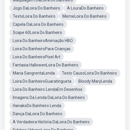
Maquiagem DaLoira Do Banheiro
Jogo DaLoira Do Banheiro
A LouraDo Banheiro
TextoLoira Do Banheiro
MemeLoira Do Banheiro
Capela DaLoira Do Banheiro
Scape 60Loira Do Banheiro
Loira Do BanheiroAnimação HBO
Loira Do BanheiroPara Crianças
Loira Do BanheiroPixel Art
Fantasia HallowenLoira Do Banheiro
Maria SangrentaLenda
Texto CausoLoira Do Banheiro
Loira Do BanheiroGuaratingueta
Bloody MaryLenda
Loira Do Banheiro LendaEm Desenhos
Imagens Da Lenda DaLoira Do Banheiro
HanakoDo Banheiro Lenda
Dança DaLoira Do Banheiro
A Verdadeira História DaLoira Do Banheiro