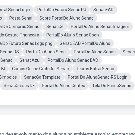
rtal Senai Login
PortalDo Futuro Senac RJ
SenacEAD
no
PostalSenai
Sobre PortalDo Aluno Senac
alDe Compras Senac
SenacCe
PortalDo Aluno Senac Imagem
do Gestao Financeira
PortalDo Aluno Senac Goon
alDo Futuro Senac Logo.png
Senac EAD PortalDo Aluno
 Senac-RS
PortalDo Aluno Senai
PortalDo Aluno Senac
Senac
rSenac
SenacAzul
PortalDo Aluno Senac EAD
 BI
Cursos Online GratuitosSenac
Teams EntrarSenac
Simbolos
SenacGo Template
Portal Do AlunoSenac-RS Login
SenacCursos DF
PortalDo Aluno Centec
Tela De FundoSenac
 ao desenvolvimento dos alunos no ambiente escolar, empregan