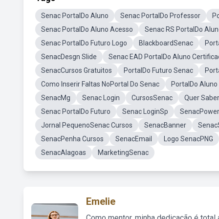
Senac PortalDo Aluno
Senac PortalDo Professor
Po
Senac PortalDo Aluno Acesso
Senac RS PortalDo Alu
Senac PortalDo Futuro Logo
BlackboardSenac
Port
SenacDesgn Slide
Senac EAD PortalDo Aluno Certifica
SenacCursos Gratuitos
PortalDo Futuro Senac
Port
Como Inserir Faltas NoPortal Do Senac
PortalDo Aluno
SenacMg
Senac Login
CursosSenac
Quer Sabe
Senac PortalDo Futuro
Senac LoginSp
SenacPower
Jornal PequenoSenac Cursos
SenacBanner
Senac
SenacPenha Cursos
SenacEmail
Logo SenacPNG
SenacAlagoas
MarketingSenac
Emelie
Como mentor, minha dedicação é total