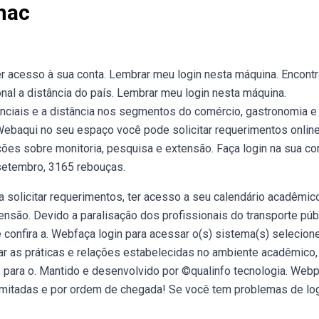
nac
er acesso à sua conta. Lembrar meu login nesta máquina. Encontr
nal a distância do país. Lembrar meu login nesta máquina.
ciais e a distância nos segmentos do comércio, gastronomia e 
baqui no seu espaço você pode solicitar requerimentos online,
es sobre monitoria, pesquisa e extensão. Faça login na sua con
 setembro, 3165 rebouças.
solicitar requerimentos, ter acesso a seu calendário acadêmico
nsão. Devido a paralisação dos profissionais do transporte públ
 confira a. Webfaça login para acessar o(s) sistema(s) selecion
ar as práticas e relações estabelecidas no ambiente acadêmico,
 para o. Mantido e desenvolvido por ©qualinfo tecnologia. Web
imitadas e por ordem de chegada! Se você tem problemas de log