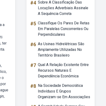
#4
Sobre A Classificação Das
Locuções Adverbiais Assinale
A Sequência Correta
#5
Classifique Os Pares De Retas
a a
Em Paralelas Concorrentes Ou
Perpendiculares
ti
 ter
#6
As Usinas Hidrelétricas São
ta.
Amplamente Utilizadas No
Território Brasileiro
#7
Qual A Relação Existente Entre
,
Recursos Naturais E
ico,
Dependência Econômica
e o
 por
#8
Na Sociedade Democrática
pague
Indivíduos E Grupos
in,
Organizam-se Em Associações