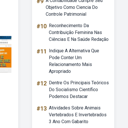
#9
A Contabilidade Cumpre Seu
Objetivo Como Ciencia Do
Controle Patrimonial
#10
Reconhecimento Da
Contribuição Feminina Nas
Ciências E Na Saúde Redação
#11
Indique A Alternativa Que
Pode Conter Um
Relacionamento Mais
Apropriado
#12
Dentre Os Principais Teóricos
Do Socialismo Científico
Podemos Destacar
#13
Atividades Sobre Animais
Vertebrados E Invertebrados
3 Ano Com Gabarito