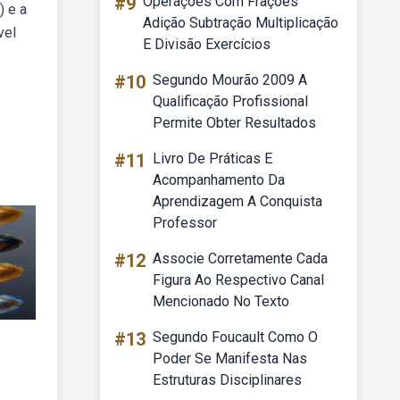
#9
Operações Com Frações
) e a
Adição Subtração Multiplicação
vel
E Divisão Exercícios
#10
Segundo Mourão 2009 A
Qualificação Profissional
Permite Obter Resultados
#11
Livro De Práticas E
Acompanhamento Da
Aprendizagem A Conquista
Professor
#12
Associe Corretamente Cada
Figura Ao Respectivo Canal
Mencionado No Texto
#13
Segundo Foucault Como O
Poder Se Manifesta Nas
Estruturas Disciplinares