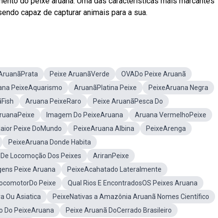
mento do peixe aruanã. Uma das características mais marcantes
sendo capaz de capturar animais para a sua.
 AruanãPrata
Peixe AruanãVerde
OVADo Peixe Aruanã
ana PeixeAquarismo
AruanãPlatina Peixe
PeixeAruana Negra
Fish
Aruana PeixeRaro
Peixe AruanãPesca Do
AruanaPeixe
Imagem Do PeixeAruana
Aruana VermelhoPeixe
aior Peixe DoMundo
PeixeAruana Albina
PeixeArenga
PeixeAruana Donde Habita
De Locomoção Dos Peixes
AriranPeixe
ens Peixe Aruana
PeixeAcahatado Lateralmente
LocomotorDo Peixe
Qual Rios E EncontradosOS Peixes Aruana
ra Ou Asiatica
PeixeNativas a Amazônia Aruanã Nomes Científico
o Do PeixeAruana
Peixe Aruanã DoCerrado Brasileiro