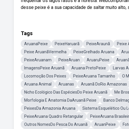
freqüentar os lagos rasos e a floresta. Webcomporta
desse peixe é a sua capacidade de saltar muito alto, 
Tags
AruanaPeixe
PeixeHaruarã
PeixeAraunã
Peixe
Peixe AruanãVermelha
PeixeGrelhado Aruana
Aru
PeixeAruanam
PeixeAruan
AruaruPeixe
Aruanã
ImagensPeixe Aruanã
Aruana PretoPeixe
Larvas 
Locomoção Dos Peixes
PeixeAruana Tamanho
O M
Aruana Animal
Aruanas
Aruanã DoRio Amazonas
Nicho Ecológico Das EspéciesDo Peixe Aruanã
Me Bros
Morfologia E Anatomia DaAruanã Peixe
Banco DeImag
PeixesDa Amazonia Aruana
Sistema Esquelético Ou 
PeixeAruana Quadro Retangular
PeixeAruana Brasilei
Outros NomesDo Pesca Do Aruanã
AruanPeixe
Fot