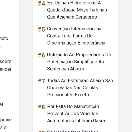
#4
Em Usinas Hidrelétricas A
Queda-d'água Move Turbinas
Que Acionam Geradores
#5
Convenção Interamericana
Contra Toda Forma De
exto
Discriminação E Intolerância
a
#6
Utilizando As Propriedades Da
 sobre
Potenciação Simplifique As
Sentenças Abaixo
tender
#7
Todas As Estruturas Abaixo São
Observadas Nas Células
Procariontes Exceto
al
#8
Por Falta De Manutenção
Preventiva Dos Veículos
 peixe
Automotores Liberam Gases
s e.