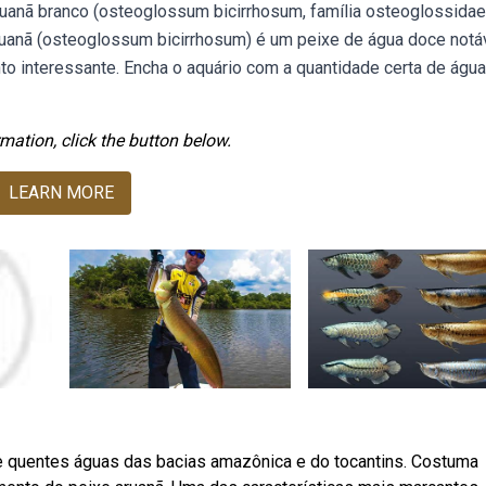
uanã branco (osteoglossum bicirrhosum, família osteoglossidae
aruanã (osteoglossum bicirrhosum) é um peixe de água doce notá
o interessante. Encha o aquário com a quantidade certa de água
mation, click the button below.
LEARN MORE
e quentes águas das bacias amazônica e do tocantins. Costuma