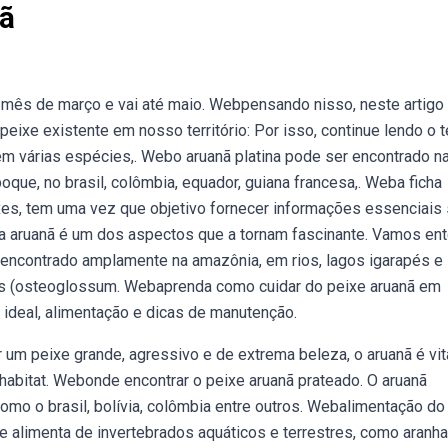
ã
mês de março e vai até maio. Webpensando nisso, neste artigo
xe existente em nosso território: Por isso, continue lendo o t
m várias espécies,. Webo aruanã platina pode ser encontrado n
oque, no brasil, colômbia, equador, guiana francesa,. Weba ficha
ixes, tem uma vez que objetivo fornecer informações essenciais
da aruanã é um dos aspectos que a tornam fascinante. Vamos en
ncontrado amplamente na amazônia, em rios, lagos igarapés e
s (osteoglossum. Webaprenda como cuidar do peixe aruanã em
ideal, alimentação e dicas de manutenção.
um peixe grande, agressivo e de extrema beleza, o aruanã é vit
habitat. Webonde encontrar o peixe aruanã prateado. O aruanã
omo o brasil, bolívia, colômbia entre outros. Webalimentação do
e alimenta de invertebrados aquáticos e terrestres, como aranha