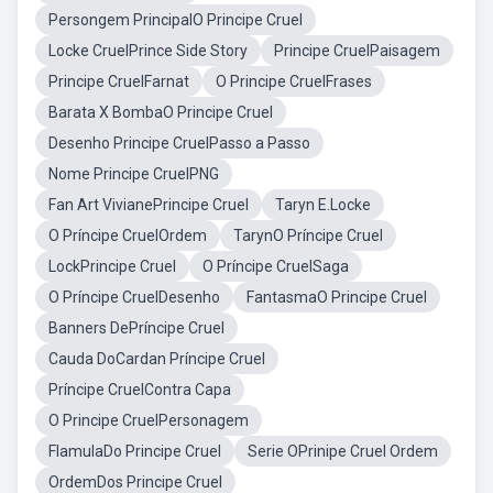
Persongem PrincipalO Principe Cruel
Locke CruelPrince Side Story
Principe CruelPaisagem
Principe CruelFarnat
O Principe CruelFrases
Barata X BombaO Principe Cruel
Desenho Principe CruelPasso a Passo
Nome Principe CruelPNG
Fan Art VivianePrincipe Cruel
Taryn E.Locke
O Príncipe CruelOrdem
TarynO Príncipe Cruel
LockPrincipe Cruel
O Príncipe CruelSaga
O Príncipe CruelDesenho
FantasmaO Principe Cruel
Banners DePríncipe Cruel
Cauda DoCardan Príncipe Cruel
Príncipe CruelContra Capa
O Principe CruelPersonagem
FlamulaDo Principe Cruel
Serie OPrinipe Cruel Ordem
OrdemDos Principe Cruel