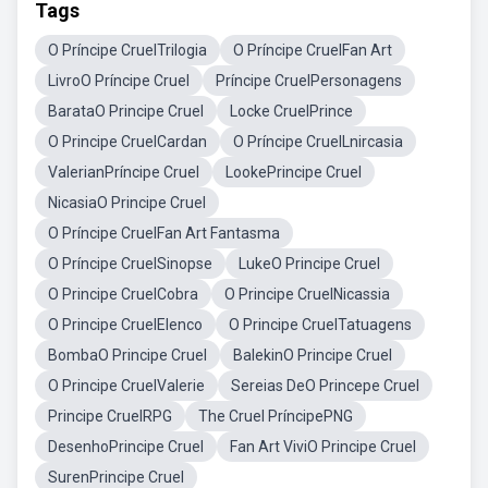
Tags
O Príncipe CruelTrilogia
O Príncipe CruelFan Art
LivroO Príncipe Cruel
Príncipe CruelPersonagens
BarataO Principe Cruel
Locke CruelPrince
O Principe CruelCardan
O Príncipe CruelLnircasia
ValerianPríncipe Cruel
LookePrincipe Cruel
NicasiaO Principe Cruel
O Príncipe CruelFan Art Fantasma
O Príncipe CruelSinopse
LukeO Principe Cruel
O Principe CruelCobra
O Principe CruelNicassia
O Principe CruelElenco
O Principe CruelTatuagens
BombaO Principe Cruel
BalekinO Principe Cruel
O Principe CruelValerie
Sereias DeO Princepe Cruel
Principe CruelRPG
The Cruel PríncipePNG
DesenhoPrincipe Cruel
Fan Art ViviO Principe Cruel
SurenPrincipe Cruel