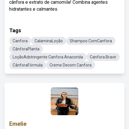
cânfora e extrato de camomila! Combina agentes
hidratantes e calmantes.
Tags
Canfora
CalaminaLoção
Shampoo ComCanfora
CânforaPlanta
LoçãoAdstringente Canfora Anaconda
Canfora Bravir
CânforaFórmula
Creme Decom Canfora
Emelie