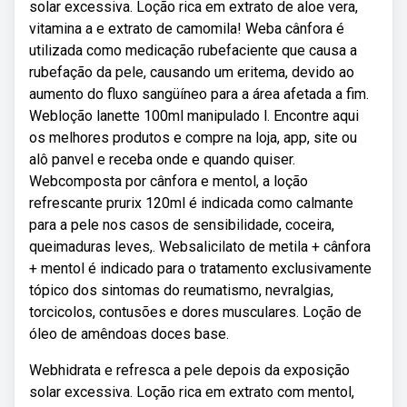
solar excessiva. Loção rica em extrato de aloe vera,
vitamina a e extrato de camomila! Weba cânfora é
utilizada como medicação rubefaciente que causa a
rubefação da pele, causando um eritema, devido ao
aumento do fluxo sangüíneo para a área afetada a fim.
Webloção lanette 100ml manipulado l. Encontre aqui
os melhores produtos e compre na loja, app, site ou
alô panvel e receba onde e quando quiser.
Webcomposta por cânfora e mentol, a loção
refrescante prurix 120ml é indicada como calmante
para a pele nos casos de sensibilidade, coceira,
queimaduras leves,. Websalicilato de metila + cânfora
+ mentol é indicado para o tratamento exclusivamente
tópico dos sintomas do reumatismo, nevralgias,
torcicolos, contusões e dores musculares. Loção de
óleo de amêndoas doces base.
Webhidrata e refresca a pele depois da exposição
solar excessiva. Loção rica em extrato com mentol,