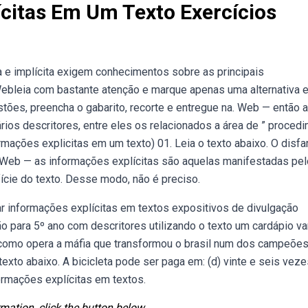
ícitas Em Um Texto Exercícios
a e implícita exigem conhecimentos sobre as principais
Webleia com bastante atenção e marque apenas uma alternativa 
tões, preencha o gabarito, recorte e entregue na. Web — então a
ários descritores, entre eles os relacionados a área de ” proced
formações explicitas em um texto) 01. Leia o texto abaixo. O disfa
. Web — as informações explícitas são aquelas manifestadas pel
fície do texto. Desse modo, não é preciso.
zar informações explícitas em textos expositivos de divulgação
 para 5º ano com descritores utilizando o texto um cardápio va
e como opera a máfia que transformou o brasil num dos campeões
exto abaixo. A bicicleta pode ser paga em: (d) vinte e seis veze
ormações explícitas em textos.
mation, click the button below.