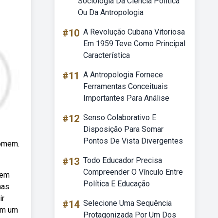
Sociologia Da Ciencia Politica
Ou Da Antropologia
#10
A Revolução Cubana Vitoriosa
Em 1959 Teve Como Principal
Característica
#11
A Antropologia Fornece
Ferramentas Conceituais
Importantes Para Análise
#12
Senso Colaborativo E
Disposição Para Somar
Pontos De Vista Divergentes
homem.
#13
Todo Educador Precisa
Compreender O Vínculo Entre
 em
Política E Educação
mas
ir
#14
Selecione Uma Sequência
 em um
Protagonizada Por Um Dos