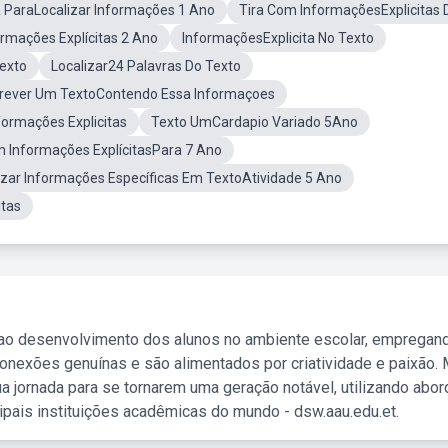
ia ParaLocalizar Informações 1 Ano
Tira Com InformaçõesExplicitas 
rmações Explícitas 2 Ano
InformaçõesExplicita No Texto
Texto
Localizar24 Palavras Do Texto
rever Um TextoContendo Essa Informaçoes
ormações Explicitas
Texto UmCardapio Variado 5Ano
 Informações ExplícitasPara 7 Ano
izar Informações Específicas Em TextoAtividade 5 Ano
itas
 ao desenvolvimento dos alunos no ambiente escolar, empregan
nexões genuínas e são alimentados por criatividade e paixão. 
a jornada para se tornarem uma geração notável, utilizando abo
ipais instituições acadêmicas do mundo - dsw.aau.edu.et.