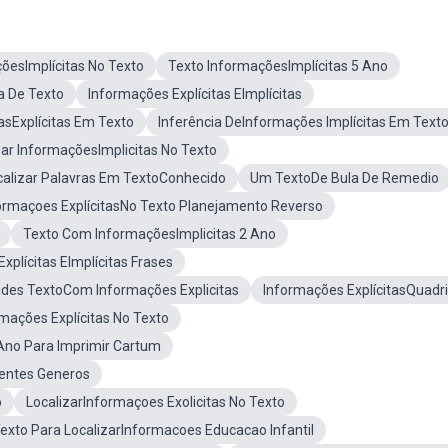
õesImplícitas No Texto
Texto InformaçõesImplícitas 5 Ano
 De Texto
Informações Explícitas EImplícitas
sExplícitas Em Texto
Inferência DeInformações Implícitas Em Text
ar InformaçõesImplicitas No Texto
calizar Palavras Em TextoConhecido
Um TextoDe Bula De Remedio
formaçoes ExplícitasNo Texto Planejamento Reverso
Texto Com InformaçõesImplicitas 2 Ano
xplícitas EImplícitas Frases
ades TextoCom Informações Explicitas
Informações ExplícitasQuadr
mações Explícitas No Texto
Ano Para Imprimir Cartum
rentes Generos
o
LocalizarInformaçoes Exolicitas No Texto
exto Para LocalizarInformacoes Educacao Infantil