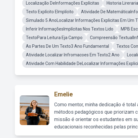
Localização DeInformações Explícitas
Historia Lirerar
Texto Explícito EImplícito
Atividade De MatemáticaInfo
Simulado 5 AnoLocalizar Informações Explicitas Em Um 
Inferir InformaçõesImplícitas Nos Textos Lido
MPB Esc
TextoPara Leitura Eja Campo
Compreensão TextualInf
As Partes De Um Texto3 Ano Fundamental
Textos Com
Atividade Localizar Infromacoes Em Texto2 Ano
Local
Atividade Com Habilidade DeLocalizar Informações Explic
Emelie
Como mentor, minha dedicação é total
métodos pedagógicos que priorizam co
missão é orientar os estudantes em su
educacionais reconhecidas pelas princ