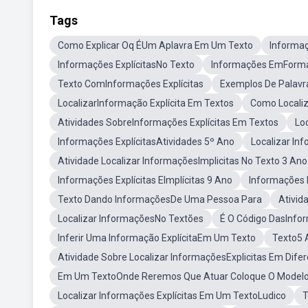
Tags
Como Explicar Oq ÉUm Aplavra Em Um Texto
Informaç
Informações ExplícitasNo Texto
Informações EmForma
Texto ComInformações Explícitas
Exemplos De Palavra
LocalizarInformação Explícita Em Textos
Como Localiz
Atividades SobreInformações Explícitas Em Textos
Lo
Informações ExplícitasAtividades 5º Ano
Localizar In
Atividade Localizar InformaçõesImplicitas No Texto 3 Ano
Informações Explícitas EImplícitas 9 Ano
Informações E
Texto Dando InformaçõesDe Uma Pessoa Para
Ativid
Localizar InformaçõesNo Textões
É O Código DasInfor
Inferir Uma Informação ExplícitaEm Um Texto
Texto5 
Atividade Sobre Localizar InformaçõesExplicitas Em Dife
Em Um TextoOnde Reremos Que Atuar Coloque O Model
Localizar Informações Explícitas Em Um TextoLudico
T