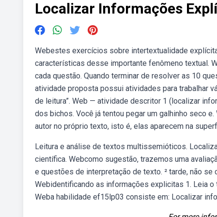
Localizar Informações Expl
Webestes exercícios sobre intertextualidade explícit
características desse importante fenômeno textual. 
cada questão. Quando terminar de resolver as 10 ques
atividade proposta possui atividades para trabalhar v
de leitura”. Web — atividade descritor 1 (localizar in
dos bichos. Você já tentou pegar um galhinho seco e
autor no próprio texto, isto é, elas aparecem na super
Leitura e análise de textos multissemióticos. Locali
científica. Webcomo sugestão, trazemos uma avaliação
e questões de interpretação de texto. ² tarde, não s
Webidentificando as informações explicitas 1. Leia o t
Weba habilidade ef15lp03 consiste em: Localizar inf
For more infor