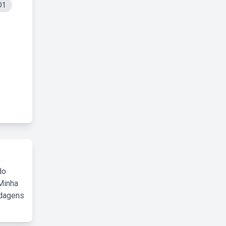
D1
do
Minha
rdagens