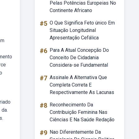
Pelas Potências Europeias No
Continente Africano
#5
O Que Significa Feto único Em
Situação Longitudinal
Apresentação Cefálica
em
#6
Para A Atual Concepção Do
imento
Conceito De Cidadania
rce
Considera-se Fundamental
o
#7
Assinale A Alternativa Que
Completa Correta E
Respectivamente As Lacunas
riado
#8
Reconhecimento Da
 da.
Contribuição Feminina Nas
s.
Ciências E Na Saúde Redação
#9
Nao Diferentemente Da