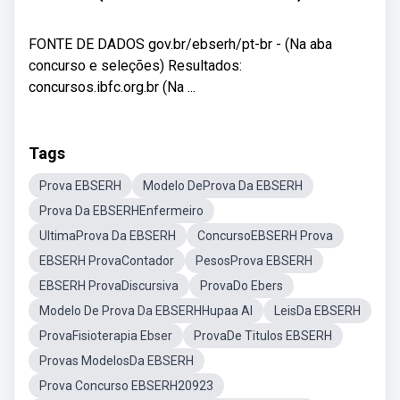
FONTE DE DADOS gov.br/ebserh/pt-br - (Na aba
concurso e seleções) Resultados:
concursos.ibfc.org.br (Na ...
Tags
Prova EBSERH
Modelo DeProva Da EBSERH
Prova Da EBSERHEnfermeiro
UltimaProva Da EBSERH
ConcursoEBSERH Prova
EBSERH ProvaContador
PesosProva EBSERH
EBSERH ProvaDiscursiva
ProvaDo Ebers
Modelo De Prova Da EBSERHHupaa Al
LeisDa EBSERH
ProvaFisioterapia Ebser
ProvaDe Titulos EBSERH
Provas ModelosDa EBSERH
Prova Concurso EBSERH20923