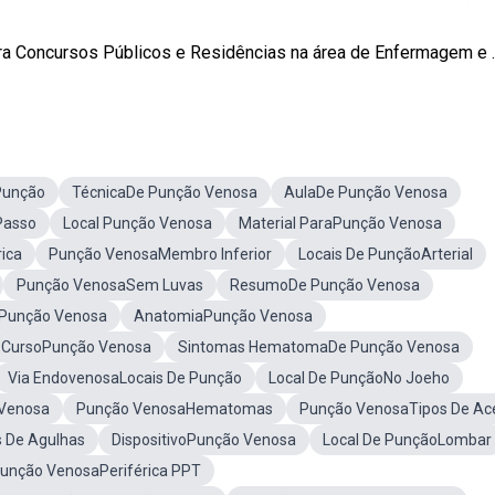
a Concursos Públicos e Residências na área de Enfermagem e ..
Punção
TécnicaDe Punção Venosa
AulaDe Punção Venosa
Passo
Local Punção Venosa
Material ParaPunção Venosa
ica
Punção VenosaMembro Inferior
Locais De PunçãoArterial
Punção VenosaSem Luvas
ResumoDe Punção Venosa
Punção Venosa
AnatomiaPunção Venosa
CursoPunção Venosa
Sintomas HematomaDe Punção Venosa
Via EndovenosaLocais De Punção
Local De PunçãoNo Joeho
Venosa
Punção VenosaHematomas
Punção VenosaTipos De Ac
 De Agulhas
DispositivoPunção Venosa
Local De PunçãoLombar
unção VenosaPeriférica PPT