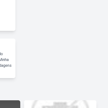
do
Minha
rdagens