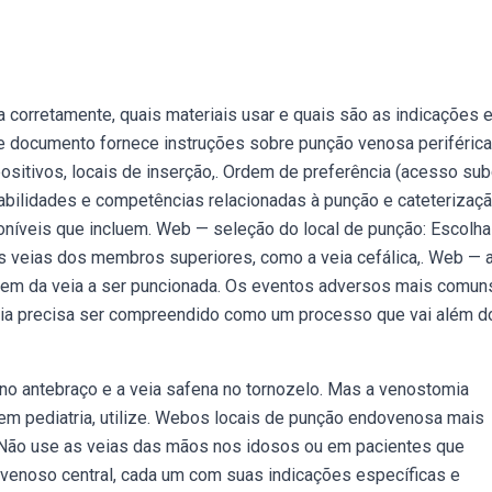
 corretamente, quais materiais usar e quais são as indicações 
e documento fornece instruções sobre punção venosa periférica
spositivos, locais de inserção,. Ordem de preferência (acesso sub
habilidades e competências relacionadas à punção e cateterizaç
poníveis que incluem. Web — seleção do local de punção: Escolh
as veias dos membros superiores, como a veia cefálica,. Web — 
em da veia a ser puncionada. Os eventos adversos mais comun
ia precisa ser compreendido como um processo que vai além d
 no antebraço e a veia safena no tornozelo. Mas a venostomia
 em pediatria, utilize. Webos locais de punção endovenosa mais
. Não use as veias das mãos nos idosos ou em pacientes que
enoso central, cada um com suas indicações específicas e