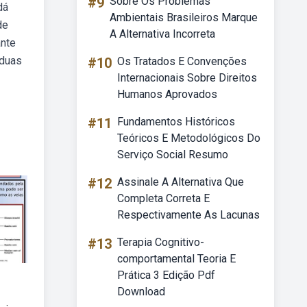
#9
Sobre Os Problemas
dá
Ambientais Brasileiros Marque
de
A Alternativa Incorreta
ante
 duas
#10
Os Tratados E Convenções
Internacionais Sobre Direitos
Humanos Aprovados
#11
Fundamentos Históricos
Teóricos E Metodológicos Do
Serviço Social Resumo
#12
Assinale A Alternativa Que
Completa Correta E
Respectivamente As Lacunas
#13
Terapia Cognitivo-
comportamental Teoria E
Prática 3 Edição Pdf
Download