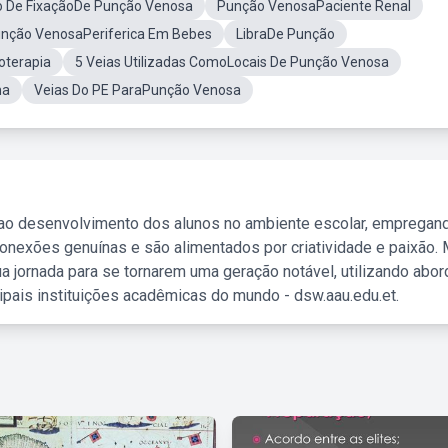
 De FixaçãoDe Punção Venosa
Punção VenosaPaciente Renal
unção VenosaPeriferica Em Bebes
LibraDe Punção
oterapia
5 Veias Utilizadas ComoLocais De Punção Venosa
ma
Veias Do PE ParaPunção Venosa
 ao desenvolvimento dos alunos no ambiente escolar, empregan
nexões genuínas e são alimentados por criatividade e paixão. 
a jornada para se tornarem uma geração notável, utilizando abo
ipais instituições acadêmicas do mundo - dsw.aau.edu.et.