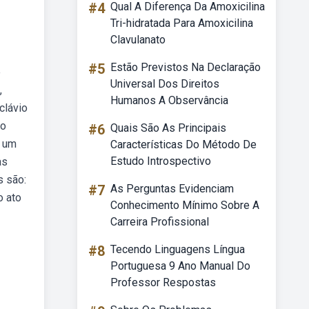
#4
Qual A Diferença Da Amoxicilina
Tri-hidratada Para Amoxicilina
Clavulanato
#5
Estão Previstos Na Declaração
e
Universal Dos Direitos
,
Humanos A Observância
clávio
ão
#6
Quais São As Principais
a um
Características Do Método De
Estudo Introspectivo
as
s são:
#7
As Perguntas Evidenciam
o ato
Conhecimento Mínimo Sobre A
Carreira Profissional
#8
Tecendo Linguagens Língua
Portuguesa 9 Ano Manual Do
Professor Respostas