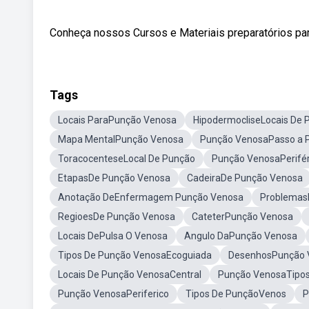
Conheça nossos Cursos e Materiais preparatórios par
Tags
Locais ParaPunção Venosa
HipodermocliseLocais De 
Mapa MentalPunção Venosa
Punção VenosaPasso a 
ToracocenteseLocal De Punção
Punção VenosaPerifér
EtapasDe Punção Venosa
CadeiraDe Punção Venosa
Anotação DeEnfermagem Punção Venosa
Problemas
RegioesDe Punção Venosa
CateterPunção Venosa
Locais DePulsa O Venosa
Angulo DaPunção Venosa
Tipos De Punção VenosaEcoguiada
DesenhosPunção 
Locais De Punção VenosaCentral
Punção VenosaTipos
Punção VenosaPeriferico
Tipos De PunçãoVenos
P