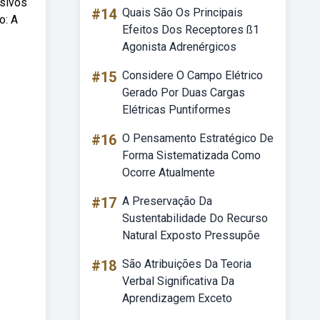
asivos
#14
Quais São Os Principais
o: A
Efeitos Dos Receptores ß1
Agonista Adrenérgicos
#15
Considere O Campo Elétrico
Gerado Por Duas Cargas
Elétricas Puntiformes
#16
O Pensamento Estratégico De
Forma Sistematizada Como
Ocorre Atualmente
#17
A Preservação Da
Sustentabilidade Do Recurso
Natural Exposto Pressupõe
#18
São Atribuições Da Teoria
Verbal Significativa Da
Aprendizagem Exceto