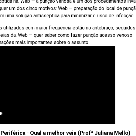
r é obtida na. Web — a punção venosa é um dos procedimentos inv
lquer um dos cinco motivos: Web — preparação do local de punçã
m uma solução antisséptica para minimizar o risco de infecção.
 utilizados com maior frequência estão no antebraço, seguidos
veias da. Web — quer saber como fazer punção acesso venoso
rmações mais importantes sobre o assunto.
riférica - Qual a melhor veia (Profª Juliana Mello)