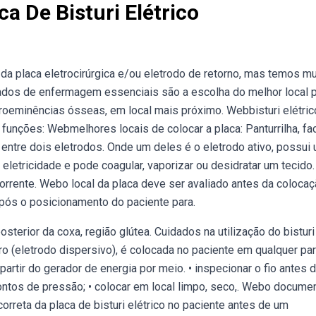
a De Bisturi Elétrico
a placa eletrocirúrgica e/ou eletrodo de retorno, mas temos mu
ados de enfermagem essenciais são a escolha do melhor local 
roeminências ósseas, em local mais próximo. Webbisturi elétric
a) funções: Webmelhores locais de colocar a placa: Panturrilha, fa
a entre dois eletrodos. Onde um deles é o eletrodo ativo, possui
letricidade e pode coagular, vaporizar ou desidratar um tecido.
corrente. Webo local da placa deve ser avaliado antes da colocaç
 após o posicionamento do paciente para.
osterior da coxa, região glútea. Cuidados na utilização do bisturi
ro (eletrodo dispersivo), é colocada no paciente em qualquer pa
partir do gerador de energia por meio. • inspecionar o fio antes 
ar pontos de pressão; • colocar em local limpo, seco,. Webo docume
orreta da placa de bisturi elétrico no paciente antes de um