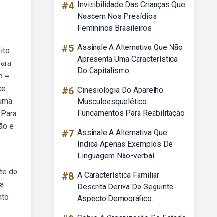
#4
Invisibilidade Das Crianças Que
Nascem Nos Presídios
Femininos Brasileiros
#5
Assinale A Alternativa Que Não
ito
Apresenta Uma Característica
para
Do Capitalismo
o =
ce
#6
Cinesiologia Do Aparelho
 uma.
Musculoesquelético:
Fundamentos Para Reabilitação
 Para
ão e
#7
Assinale A Alternativa Que
Indica Apenas Exemplos De
Linguagem Não-verbal
rte do
#8
A Característica Familiar
da
Descrita Deriva Do Seguinte
nto
Aspecto Demográfico: