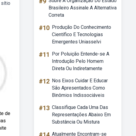
#9
Sobre A Organização Do Estado
sítio
Brasileiro Assinale A Alternativa
Correta
#10
Produção Do Conhecimento
Científico E Tecnologias
Emergentes Uniasselvi
#11
Por Poluição Entende-se A
Introdução Pelo Homem
Direta Ou Indiretamente
#12
Nos Eixos Cuidar E Educar
São Apresentados Como
Binômios Indissociáveis
#13
Classifique Cada Uma Das
te de
Representações Abaixo Em
cas
Substância Ou Mistura
ite
#14
Atualmente Encontram-se