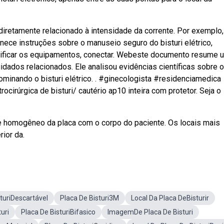
iretamente relacionado à intensidade da corrente. Por exemplo,
ece instruções sobre o manuseio seguro do bisturi elétrico,
verificar os equipamentos, conectar. Webeste documento resume 
cuidados relacionados. Ele analisou evidências científicas sobre o
minando o bisturi elétrico. . #ginecologista #residenciamedica
cirúrgica de bisturi/ cautério ap10 inteira com protetor. Seja o
e homogêneo da placa com o corpo do paciente. Os locais mais
rior da.
turiDescartável
Placa De Bisturi3M
Local Da Placa DeBisturir
uri
Placa De BisturiBifasico
ImagemDe Placa De Bisturi