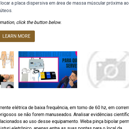
olocar a placa dispersiva em área de massa múscular próxima ao 
lúteos.
mation, click the button below.
LEARN MORE
ente elétrica de baixa frequência, em torno de 60 hz, em corren
erigosos se não forem manuseados. Analisar evidências científi
s relacionados ao uso desse equipamento. Weba pinça bipolar perm
sturi eletrônico, apenas entre as suas pontas para o local da