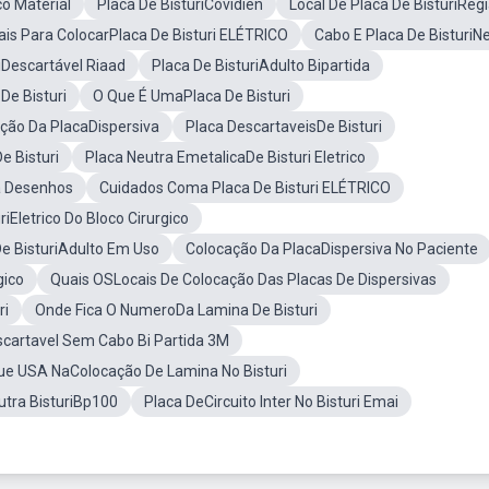
co Material
Placa De BisturiCovidien
Local De Placa De BisturiReg
ais Para ColocarPlaca De Bisturi ELÉTRICO
Cabo E Placa De BisturiN
iDescartável Riaad
Placa De BisturiAdulto Bipartida
De Bisturi
O Que É UmaPlaca De Bisturi
ação Da PlacaDispersiva
Placa DescartaveisDe Bisturi
e Bisturi
Placa Neutra EmetalicaDe Bisturi Eletrico
a Desenhos
Cuidados Coma Placa De Bisturi ELÉTRICO
riEletrico Do Bloco Cirurgico
De BisturiAdulto Em Uso
Colocação Da PlacaDispersiva No Paciente
gico
Quais OSLocais De Colocação Das Placas De Dispersivas
ri
Onde Fica O NumeroDa Lamina De Bisturi
scartavel Sem Cabo Bi Partida 3M
ue USA NaColocação De Lamina No Bisturi
utra BisturiBp100
Placa DeCircuito Inter No Bisturi Emai