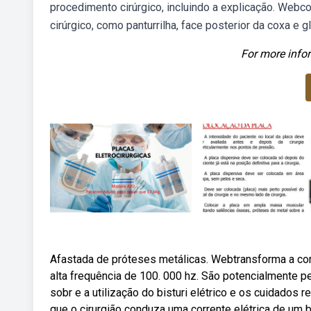
procedimento cirúrgico, incluindo a explicação. Webc
cirúrgico, como panturrilha, face posterior da coxa e g
For more infor
Afastada de próteses metálicas. Webtransforma a corr
alta frequência de 100. 000 hz. São potencialmente p
sobr e a utilização do bisturi elétrico e os cuidado
que o cirurgião conduza uma corrente elétrica de um bi