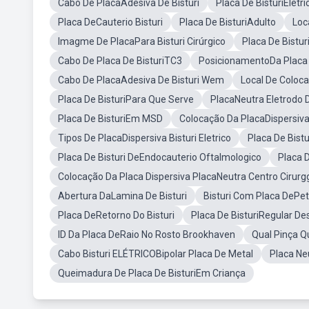
Cabo De PlacaAdesiva De Bisturi
Placa De BisturiEletri
Placa DeCauterio Bisturi
Placa De BisturiAdulto
Loc
Imagme De PlacaPara Bisturi Cirúrgico
Placa De Bistur
Cabo De Placa De BisturiTC3
PosicionamentoDa Placa 
Cabo De PlacaAdesiva De Bisturi Wem
Local De Coloc
Placa De BisturiPara Que Serve
PlacaNeutra Eletrodo D
Placa De BisturiEm MSD
Colocação Da PlacaDispersiv
Tipos De PlacaDispersiva Bisturi Eletrico
Placa De Bistu
Placa De Bisturi DeEndocauterio Oftalmologico
Placa 
Colocação Da Placa Dispersiva PlacaNeutra Centro Cirurg
Abertura DaLamina De Bisturi
Bisturi Com Placa DePet
Placa DeRetorno Do Bisturi
Placa De BisturiRegular De
ID Da Placa DeRaio No Rosto Brookhaven
Qual Pinça Q
Cabo Bisturi ELÉTRICOBipolar Placa De Metal
Placa Ne
Queimadura De Placa De BisturiEm Criança