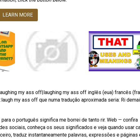
LEARN MORE
aughing my ass off|laughing my ass off inglês (eua) francês (fr
:laugh my ass off que numa tradução aproximada seria: Ri demais
para o português significa me borrei de tanto rir. Web — confira
es sociais, conheça os seus significados e veja quando usar c
ceiro, traduz instantaneamente palavras, expressões e páginas 