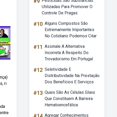
#9
Pesticidas São Substâncias
Utilizadas Para Promover O
Controle De Pragas
#10
Alguns Compostos São
Extremamente Importantes
No Cotidiano Podemos Citar
#11
Assinale A Alternativa
Incorreta A Respeito Do
Trovadorismo Em Portugal
#12
Seletividade E
Distributividade Na Prestação
ança)
Dos Benefícios E Serviços
, ri
#13
Quais São As Células Gliais
Que Constituem A Barreira
Hematoencefálica
ada
entre
#14
Agregar Conhecimentos