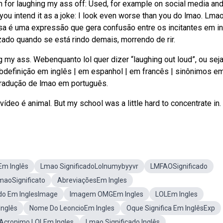
 for laughing my ass off: Used, for example on social media and
u intend it as a joke: I look even worse than you do lmao. Lmao 
sa é uma expressão que gera confusão entre os incitantes em in
zado quando se está rindo demais, morrendo de rir.
my ass. Webenquanto lol quer dizer “laughing out loud”, ou seja
Webdefinição em inglês | em espanhol | em francês | sinônimos e
btradução de lmao em português.
ídeo é animal. But my school was a little hard to concentrate in.
Em Inglês
Lmao SignificadoLolnumybyyvr
LMFAOSignificado
maoSignificato
AbreviaçõesEm Ingles
ado Em InglesImage
Imagem OMGEm Ingles
LOLEm Ingles
Inglês
Nome Do LeoncioEm Ingles
Oque Significa Em InglêsExp
Acronimo LOLEm Ingles
Lmao Significado Inglês