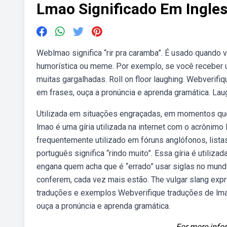
Lmao Significado Em Ingle
Weblmao significa “rir pra caramba”. É usado quando
humorística ou meme. Por exemplo, se você receber um.
muitas gargalhadas. Roll on floor laughing. Webverif
em frases, ouça a pronúncia e aprenda gramática. Laug
Utilizada em situações engraçadas, em momentos que 
lmao é uma gíria utilizada na internet com o acrônimo 
frequentemente utilizado em fóruns anglófonos, lista
português significa “rindo muito”. Essa gíria é utili
engana quem acha que é “errado” usar siglas no mundo
conferem, cada vez mais estão. The vulgar slang expres
traduções e exemplos Webverifique traduções de lma
ouça a pronúncia e aprenda gramática.
For more infor