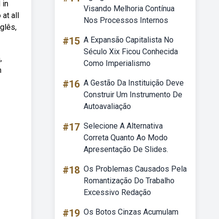
 in
Visando Melhoria Contínua
at all
Nos Processos Internos
glês,
#15
A Expansão Capitalista No
Século Xix Ficou Conhecida
,
Como Imperialismo
m
#16
A Gestão Da Instituição Deve
Construir Um Instrumento De
Autoavaliação
#17
Selecione A Alternativa
Correta Quanto Ao Modo
Apresentação De Slides.
#18
Os Problemas Causados Pela
Romantização Do Trabalho
Excessivo Redação
#19
Os Botos Cinzas Acumulam