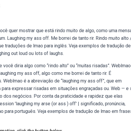
s
 você quer mostrar que está rindo muito de algo, como uma men
 Laughing my ass off. Me borrei de tanto rir. Rindo muito alto 
ique traduções de lmao para inglês. Veja exemplos de tradução d
hing out loud ou lots of laughs.
você diria algo como “rindo alto” ou “muitas risadas”. Weblmao
laughing my ass off, algo como me borrei de tanto rir. É
s. Weblmao é a abreviação de “laughing my ass off”, que em
zada para expressar risadas em situações engraçadas ou. Web — e 
 dos negócios. Por conta da praticidade e rapidez que elas
sion 'laughing my arse (or ass ) off' | significado, pronúncia,
o para português. Veja exemplos de tradução de lmao em frase
mation, click the button below.