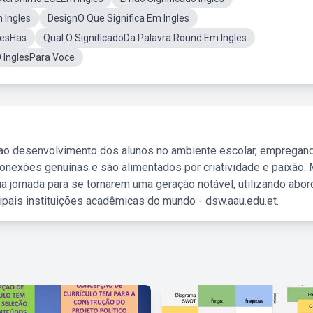
 Ingles
DesignO Que Significa Em Ingles
lesHas
Qual O SignificadoDa Palavra Round Em Ingles
O InglesPara Voce
 ao desenvolvimento dos alunos no ambiente escolar, empregan
nexões genuínas e são alimentados por criatividade e paixão. 
a jornada para se tornarem uma geração notável, utilizando abo
ipais instituições acadêmicas do mundo - dsw.aau.edu.et.