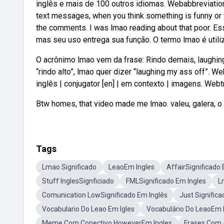
inglês e mais de 100 outros idiomas. Webabbreviation
text messages, when you think something is funny or yo
the comments. I was lmao reading about that poor. Es
mas seu uso entrega sua função. O termo lmao é utili
O acrônimo lmao vem da frase: Rindo demais, laughing 
“rindo alto”, lmao quer dizer “laughing my ass off”. 
inglês | conjugator [en] | em contexto | imagens. We
Btw homes, that video made me lmao. valeu, galera, o v
Tags
Lmao Significado
LeaoEm Ingles
AffairSignificado 
Stuff InglesSignficiado
FMLSignificado Em Ingles
L
Comunication LowSignificado Em Inglês
Just Signific
Vocabulario Do Leao Em Igles
Vocabulário Do LeaoEm 
Meme Com Conectivo HoweverEm Ingles
Frases Com 