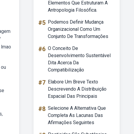
Elementos Que Estruturam A
Antropologia Filosófica.
#5
Podemos Definir Mudança
Organizacional Como Um
sagem
Conjunto De Transformações
/
e lmao
#6
O Conceito De
Desenvolvimento Sustentável
Dita Acerca Da
 ou
Compatibilização
#7
Elabore Um Breve Texto
Descrevendo A Distribuição
se
Espacial Das Principais
#8
Selecione A Alternativa Que
s,
Completa As Lacunas Das
Afirmações Seguintes