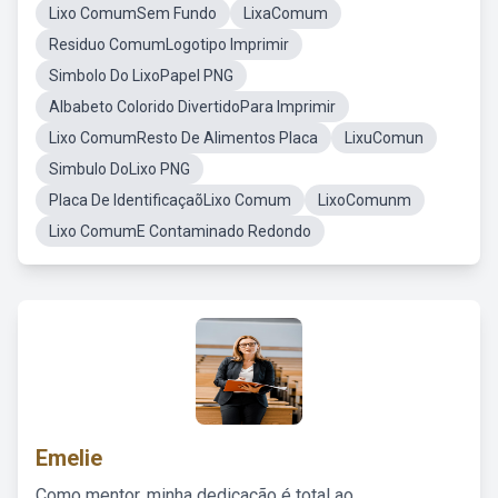
Lixo ComumSem Fundo
LixaComum
Residuo ComumLogotipo Imprimir
Simbolo Do LixoPapel PNG
Albabeto Colorido DivertidoPara Imprimir
Lixo ComumResto De Alimentos Placa
LixuComun
Simbulo DoLixo PNG
Placa De IdentificaçaõLixo Comum
LixoComunm
Lixo ComumE Contaminado Redondo
Emelie
Como mentor, minha dedicação é total ao