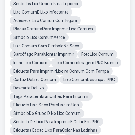
Simbolos LixoUmido Para Imprimir
Lixo ComumE Lixo Infectante
Adesivos Lixo ComumCom Figura
Placas GratuitaPara Imprimir Lixo Comum
Simbolo Lixo ComumVerde
Lixo Comum Com SimboloNo Saco
Sarcófago ParaMontar Imprimir
FotoLixo Comum
IconeLixo Comum
Lixo ComumImagem PNG Branco
Etiqueta Para ImprimirLixeira Comum Com Tampa
Cartaz DeLixo Comum
Lixo ComumDescriçao PNG
Descarte DoLixo
Tags ParaLembrancinhas Para Imprimir
Etiqueta Lixo Seco ParaLixeira Uan
SímboloDo Grupo D No Lixo Comum
Simbolo De Lixo Para ImprimirE Colar Em PNG
Etiquetas Escito Lixo ParaColar Nas Latinhas