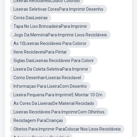
Lixeiras RecicláveisLudico Colorido
Lixeiras Seletivas CoresPara Imprimir Desenho
Cores DasLixeiras
Tapa No Lixo BrincadeiraPara Imprimir
Jogo Da MemóriaPara Imprimir Lixos Recicláveis
As 10Lixeiras Recicláveis Para Coloror
Itens ReciclaveisPara Pintar
Siglas DasLixeiras Recicláveis Para Colorir
Lixeira Da Coleta SeletivaPara Imprimir
Como DesenharrLixeiras Reciclavel
Informaçao Para LixeiraCom Desenho
Lixeira Pequena Para ImprimirE Montar 10 Cm
As Cores Da LixeirasDe Material Reciclado
Lixeiras Recicláveis Para ImprimirCom Olhinhos
Reciclagem ParaCrianças
Obetos Para Imprimir ParaColocar Nos Lixos Recicláveis