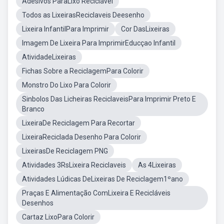
Adesivos ParaLixo Reciclável
Todos as LixeirasReciclaveis Deesenho
Lixeira InfantilPara Imprimir
Cor DasLixeiras
Imagem De Lixeira Para ImprimirEducçao Infantil
AtividadeLixeiras
Fichas Sobre a ReciclagemPara Colorir
Monstro Do Lixo Para Colorir
Sinbolos Das Licheiras ReciclaveisPara Imprimir Preto E
Branco
LixeiraDe Reciclagem Para Recortar
LixeiraReciclada Desenho Para Colorir
LixeirasDe Reciclagem PNG
Atividades 3RsLixeira Reciclaveis
As 4Lixeiras
Atividades Lúdicas DeLixeiras De Reciclagem1ºano
Praças E Alimentação ComLixeira E Recicláveis
Desenhos
Cartaz LixoPara Colorir