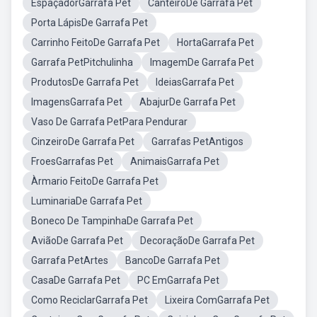
EspaçadorGarrafa Pet
CanteiroDe Garrafa Pet
Porta LápisDe Garrafa Pet
Carrinho FeitoDe Garrafa Pet
HortaGarrafa Pet
Garrafa PetPitchulinha
ImagemDe Garrafa Pet
ProdutosDe Garrafa Pet
IdeiasGarrafa Pet
ImagensGarrafa Pet
AbajurDe Garrafa Pet
Vaso De Garrafa PetPara Pendurar
CinzeiroDe Garrafa Pet
Garrafas PetAntigos
FroesGarrafas Pet
AnimaisGarrafa Pet
Àrmario FeitoDe Garrafa Pet
LuminariaDe Garrafa Pet
Boneco De TampinhaDe Garrafa Pet
AviãoDe Garrafa Pet
DecoraçãoDe Garrafa Pet
Garrafa PetArtes
BancoDe Garrafa Pet
CasaDe Garrafa Pet
PC EmGarrafa Pet
Como ReciclarGarrafa Pet
Lixeira ComGarrafa Pet