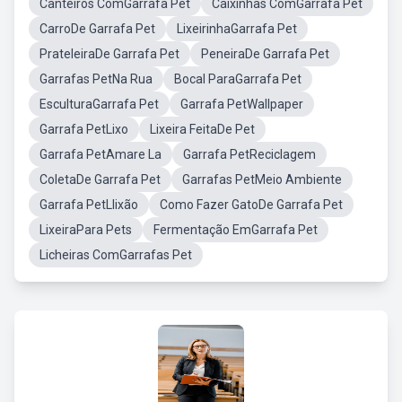
Canteiros ComGarrafa Pet
Caixinhas ComGarrafa Pet
CarroDe Garrafa Pet
LixeirinhaGarrafa Pet
PrateleiraDe Garrafa Pet
PeneiraDe Garrafa Pet
Garrafas PetNa Rua
Bocal ParaGarrafa Pet
EsculturaGarrafa Pet
Garrafa PetWallpaper
Garrafa PetLixo
Lixeira FeitaDe Pet
Garrafa PetAmare La
Garrafa PetReciclagem
ColetaDe Garrafa Pet
Garrafas PetMeio Ambiente
Garrafa PetLlixão
Como Fazer GatoDe Garrafa Pet
LixeiraPara Pets
Fermentação EmGarrafa Pet
Licheiras ComGarrafas Pet