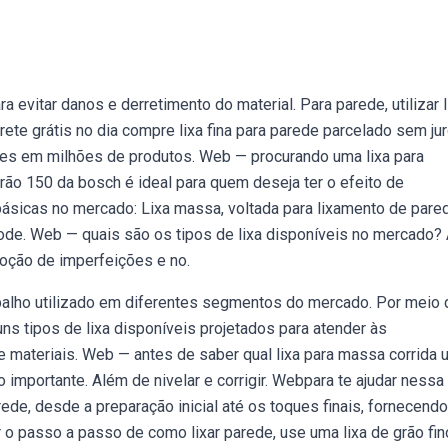
ra evitar danos e derretimento do material. Para parede, utilizar 
ete grátis no dia compre lixa fina para parede parcelado sem ju
ões em milhões de produtos. Web — procurando uma lixa para
grão 150 da bosch é ideal para quem deseja ter o efeito de
básicas no mercado: Lixa massa, voltada para lixamento de pare
s pode. Web — quais são os tipos de lixa disponíveis no mercado?
oção de imperfeições e no.
balho utilizado em diferentes segmentos do mercado. Por meio 
s tipos de lixa disponíveis projetados para atender às
 materiais. Web — antes de saber qual lixa para massa corrida u
importante. Além de nivelar e corrigir. Webpara te ajudar nessa
e, desde a preparação inicial até os toques finais, fornecendo
 o passo a passo de como lixar parede, use uma lixa de grão fin