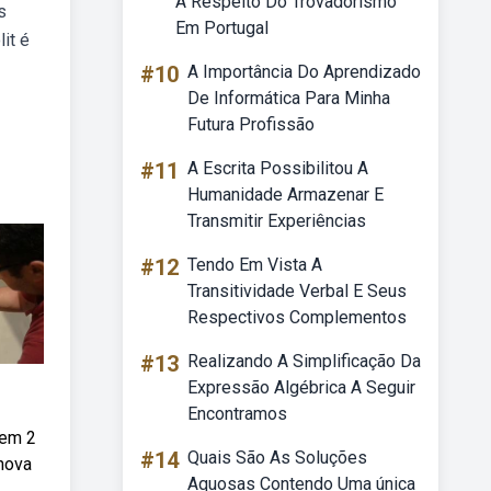
A Respeito Do Trovadorismo
s
Em Portugal
it é
#10
A Importância Do Aprendizado
De Informática Para Minha
Futura Profissão
#11
A Escrita Possibilitou A
Humanidade Armazenar E
Transmitir Experiências
#12
Tendo Em Vista A
Transitividade Verbal E Seus
Respectivos Complementos
#13
Realizando A Simplificação Da
Expressão Algébrica A Seguir
Encontramos
tem 2
#14
Quais São As Soluções
 nova
Aquosas Contendo Uma única