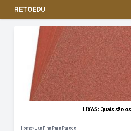
RETOEDU
LIXAS: Quais são os 
Home
>
Lixa Fina Para Parede