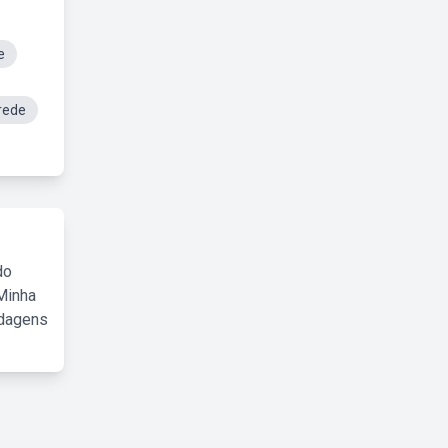
e
rede
do
Minha
rdagens