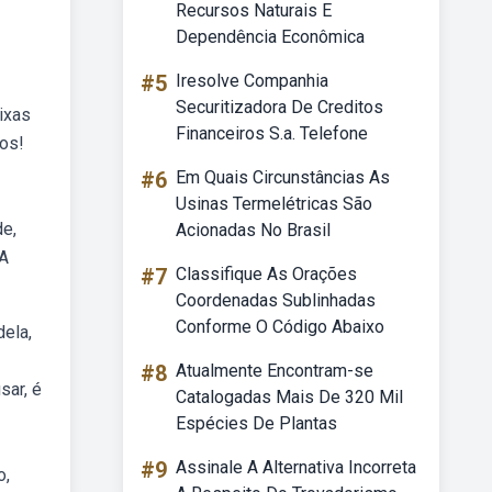
Recursos Naturais E
Dependência Econômica
#5
Iresolve Companhia
Securitizadora De Creditos
lixas
Financeiros S.a. Telefone
ros!
#6
Em Quais Circunstâncias As
Usinas Termelétricas São
de,
Acionadas No Brasil
 A
#7
Classifique As Orações
Coordenadas Sublinhadas
Conforme O Código Abaixo
dela,
#8
Atualmente Encontram-se
sar, é
Catalogadas Mais De 320 Mil
Espécies De Plantas
#9
Assinale A Alternativa Incorreta
o,