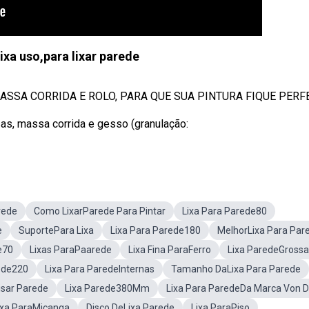
ixa uso,para lixar parede
MASSA CORRIDA E ROLO, PARA QUE SUA PINTURA FIQUE PERFE
as, massa corrida e gesso (granulação:
rede
Como LixarParede Para Pintar
Lixa Para Parede80
e
SuportePara Lixa
Lixa Para Parede180
MelhorLixa Para Par
e70
Lixas ParaPaarede
Lixa Fina ParaFerro
Lixa ParedeGrossa
ede220
Lixa Para ParedeInternas
Tamanho DaLixa Para Parede
isar Parede
Lixa Parede380Mm
Lixa Para ParedeDa Marca Von D
ixa ParaMiçanga
Disco DeLixa Parede
Lixa ParaPiso