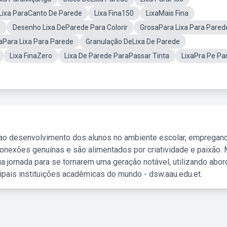
Lixa ParaCanto De Parede
Lixa Fina150
LixaMais Fina
e
Desenho Lixa DeParede Para Colorir
GrosaPara Lixa Para Pared
aPara Lixa Para Parede
Granulação DeLixa De Parede
Lixa FinaZero
Lixa De Parede ParaPassar Tinta
LixaPra Pe Pa
 ao desenvolvimento dos alunos no ambiente escolar, empregan
nexões genuínas e são alimentados por criatividade e paixão. 
a jornada para se tornarem uma geração notável, utilizando abo
ipais instituições acadêmicas do mundo - dsw.aau.edu.et.