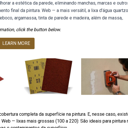
horar a estética da parede, eliminando manchas, marcas e outro
 final da pintura. Web — a mais versátil, a lixa d’água quartzol
, reboco, argamassa, tinta de parede e madeira, além de massa,.
mation, click the button below.
LEARN MORE
 cobertura completa da superfície na pintura. E, nesse caso, exis
. Web — lixas mais grossas (100 a 220): São ideais para pintura
as e contaminantes da superfície.