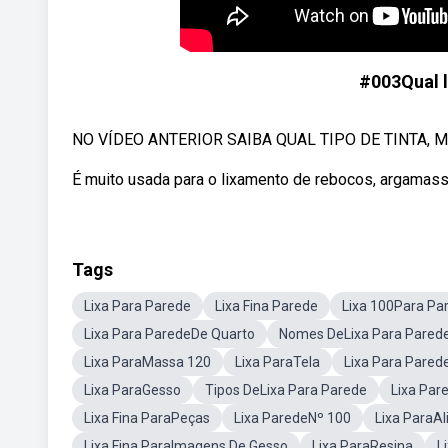
#003Qual l
NO VÍDEO ANTERIOR SAIBA QUAL TIPO DE TINTA, 
É muito usada para o lixamento de rebocos, argamass
Tags
Lixa Para Parede
Lixa Fina Parede
Lixa 100Para Pa
Lixa Para ParedeDe Quarto
Nomes DeLixa Para Pared
Lixa ParaMassa 120
Lixa ParaTela
Lixa Para Pared
Lixa ParaGesso
Tipos DeLixa Para Parede
Lixa Par
Lixa Fina ParaPeças
Lixa ParedeNº 100
Lixa ParaAl
Lixa Fina ParaImagens De Gesso
Lixa ParaResina
L