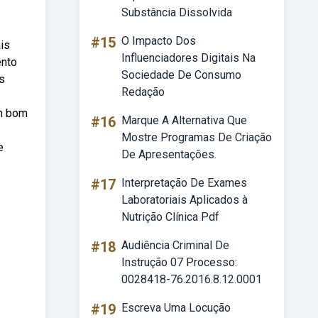
Substância Dissolvida
#15
O Impacto Dos
is
Influenciadores Digitais Na
ento
Sociedade De Consumo
s
Redação
um bom
#16
Marque A Alternativa Que
Mostre Programas De Criação
e
De Apresentações.
#17
Interpretação De Exames
Laboratoriais Aplicados à
Nutrição Clínica Pdf
#18
Audiência Criminal De
Instrução 07 Processo:
0028418-76.2016.8.12.0001
#19
Escreva Uma Locução