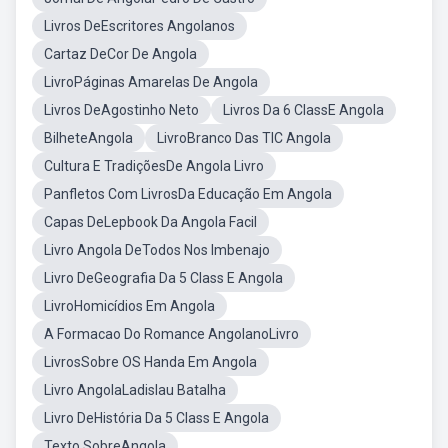
Livros DeEscritores Angolanos
Cartaz DeCor De Angola
LivroPáginas Amarelas De Angola
Livros DeAgostinho Neto
Livros Da 6 ClassE Angola
BilheteAngola
LivroBranco Das TIC Angola
Cultura E TradiçõesDe Angola Livro
Panfletos Com LivrosDa Educação Em Angola
Capas DeLepbook Da Angola Facil
Livro Angola DeTodos Nos Imbenajo
Livro DeGeografia Da 5 Class E Angola
LivroHomicídios Em Angola
A Formacao Do Romance AngolanoLivro
LivrosSobre OS Handa Em Angola
Livro AngolaLadislau Batalha
Livro DeHistória Da 5 Class E Angola
Texto SobreAngola