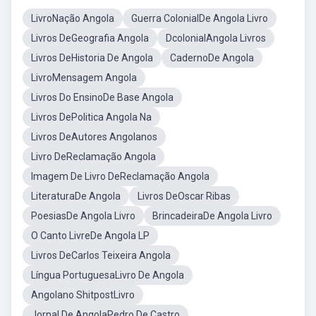
LivroNação Angola
Guerra ColonialDe Angola Livro
Livros DeGeografia Angola
DcolonialAngola Livros
Livros DeHistoria De Angola
CadernoDe Angola
LivroMensagem Angola
Livros Do EnsinoDe Base Angola
Livros DePolitica Angola Na
Livros DeAutores Angolanos
Livro DeReclamação Angola
Imagem De Livro DeReclamação Angola
LiteraturaDe Angola
Livros DeOscar Ribas
PoesiasDe Angola Livro
BrincadeiraDe Angola Livro
O Canto LivreDe Angola LP
Livros DeCarlos Teixeira Angola
Língua PortuguesaLivro De Angola
Angolano ShitpostLivro
Jornal De AngolaPedro De Castro