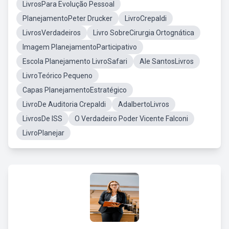
LivrosPara Evolução Pessoal
PlanejamentoPeter Drucker
LivroCrepaldi
LivrosVerdadeiros
Livro SobreCirurgia Ortognática
Imagem PlanejamentoParticipativo
Escola Planejamento LivroSafari
Ale SantosLivros
LivroTeórico Pequeno
Capas PlanejamentoEstratégico
LivroDe Auditoria Crepaldi
AdalbertoLivros
LivrosDe ISS
O Verdadeiro Poder Vicente Falconi
LivroPlanejar