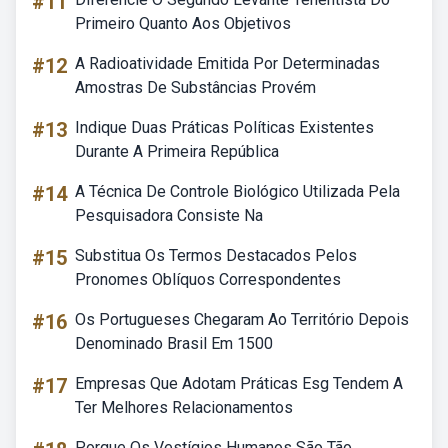
#11
Primeiro Quanto Aos Objetivos
#12
A Radioatividade Emitida Por Determinadas
Amostras De Substâncias Provém
#13
Indique Duas Práticas Políticas Existentes
Durante A Primeira República
#14
A Técnica De Controle Biológico Utilizada Pela
Pesquisadora Consiste Na
#15
Substitua Os Termos Destacados Pelos
Pronomes Oblíquos Correspondentes
#16
Os Portugueses Chegaram Ao Território Depois
Denominado Brasil Em 1500
#17
Empresas Que Adotam Práticas Esg Tendem A
Ter Melhores Relacionamentos
Porque Os Vestígios Humanos São Tão