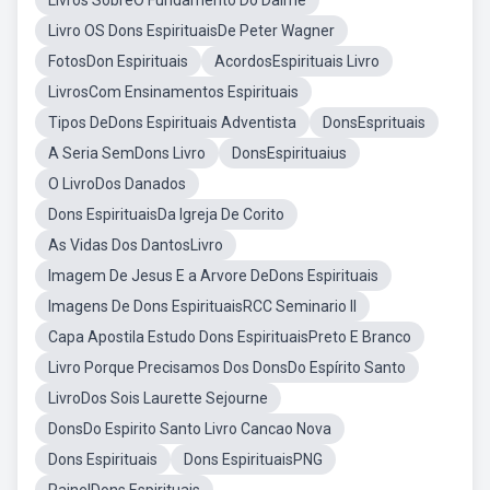
Livros SobreO Fundamento Do Daime
Livro OS Dons EspirituaisDe Peter Wagner
FotosDon Espirituais
AcordosEspirituais Livro
LivrosCom Ensinamentos Espirituais
Tipos DeDons Espirituais Adventista
DonsEsprituais
A Seria SemDons Livro
DonsEspirituaius
O LivroDos Danados
Dons EspirituaisDa Igreja De Corito
As Vidas Dos DantosLivro
Imagem De Jesus E a Arvore DeDons Espirituais
Imagens De Dons EspirituaisRCC Seminario II
Capa Apostila Estudo Dons EspirituaisPreto E Branco
Livro Porque Precisamos Dos DonsDo Espírito Santo
LivroDos Sois Laurette Sejourne
DonsDo Espirito Santo Livro Cancao Nova
Dons Espirituais
Dons EspirituaisPNG