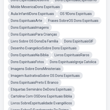
Dons EspirituaisDesenho
Dons EspirituaisEspiritismo
Molde MexericaDons Espirituais
Aula InfantilDons Espirituais
OS 9Dons Espirituais
Dons EspirituaisArte
Frases SobreOS Dons Espirituais
Dons EspirituaisImagens
Dons EspirituaisPara Crianças
Livro Sobre OS DonsDa Família
Dons EspirituaisGIF
Desenho EvangelicoSobre Dons Espirituais
Dons EspirituaisNa Bíblia
Livros EspirituaisRaros
Dons EspirituaisFotos
Dons EspirituaisIgreja Catolica
Imagens Sobre DonsMinisteriais
Imagem IlustrativaSobre OS Dons Espirituais
Dons EspirituaisPreto E Branco
Etiquetas Seminário DeDons Espirituais
Cartolina Com OSDons Espirituais Biblia
Livros SobreEspiritualidade Evangélicos