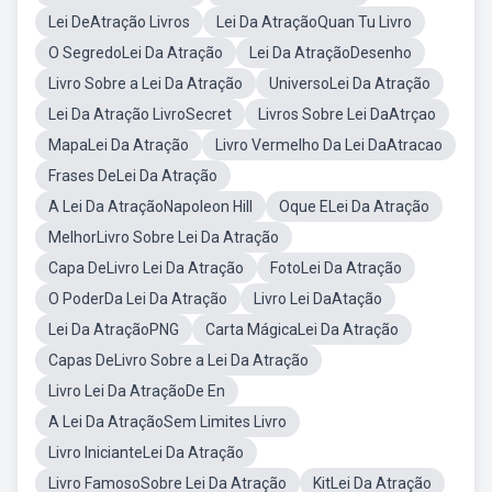
Lei DeAtração Livros
Lei Da AtraçãoQuan Tu Livro
O SegredoLei Da Atração
Lei Da AtraçãoDesenho
Livro Sobre a Lei Da Atração
UniversoLei Da Atração
Lei Da Atração LivroSecret
Livros Sobre Lei DaAtrçao
MapaLei Da Atração
Livro Vermelho Da Lei DaAtracao
Frases DeLei Da Atração
A Lei Da AtraçãoNapoleon Hill
Oque ELei Da Atração
MelhorLivro Sobre Lei Da Atração
Capa DeLivro Lei Da Atração
FotoLei Da Atração
O PoderDa Lei Da Atração
Livro Lei DaAtação
Lei Da AtraçãoPNG
Carta MágicaLei Da Atração
Capas DeLivro Sobre a Lei Da Atração
Livro Lei Da AtraçãoDe En
A Lei Da AtraçãoSem Limites Livro
Livro InicianteLei Da Atração
Livro FamosoSobre Lei Da Atração
KitLei Da Atração