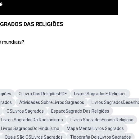
AGRADOS DAS RELIGIÕES
s mundiais?
igiões
O Livro Das ReligiõesPDF
Livros SagradosE Religioes
grados
Atividades SobreLivros Sagrados
Livros SagradosDesenh
OSLivros Sagrados
EspaçoSagrado Das Religiões
Livros SagradosDo Raelianismo
Livros SagradosEnsino Religioso
Livros SagradosDo Hinduísmo
Mapa MentalLivros Sagrados
Quais São OSLivros Sagrados
Tipografia DoisLivros Sagrados