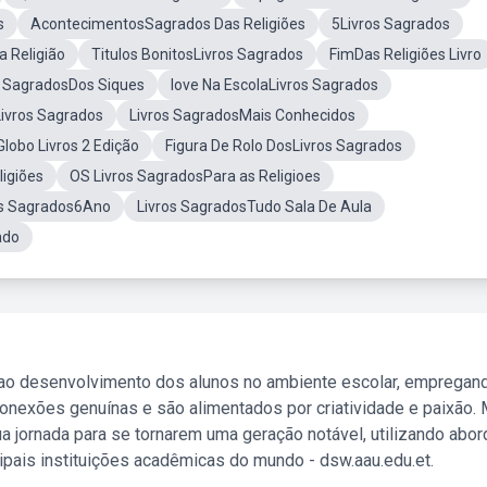
s
AcontecimentosSagrados Das Religiões
5Livros Sagrados
 Religião
Titulos BonitosLivros Sagrados
FimDas Religiões Livro
o SagradosDos Siques
Iove Na EscolaLivros Sagrados
Livros Sagrados
Livros SagradosMais Conhecidos
Globo Livros 2 Edição
Figura De Rolo DosLivros Sagrados
igiões
OS Livros SagradosPara as Religioes
os Sagrados6Ano
Livros SagradosTudo Sala De Aula
ado
 ao desenvolvimento dos alunos no ambiente escolar, empregan
nexões genuínas e são alimentados por criatividade e paixão. 
a jornada para se tornarem uma geração notável, utilizando abo
ipais instituições acadêmicas do mundo - dsw.aau.edu.et.