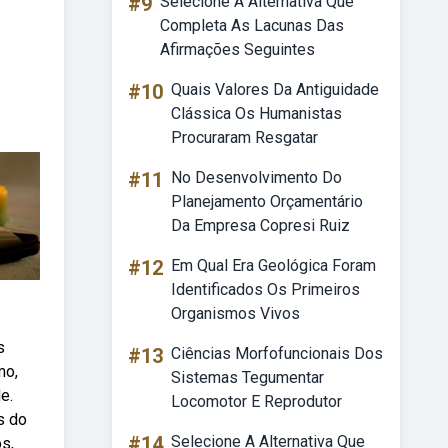
#9
Selecione A Alternativa Que
Completa As Lacunas Das
Afirmações Seguintes
#10
Quais Valores Da Antiguidade
Clássica Os Humanistas
Procuraram Resgatar
#11
No Desenvolvimento Do
Planejamento Orçamentário
Da Empresa Copresi Ruiz
#12
Em Qual Era Geológica Foram
Identificados Os Primeiros
Organismos Vivos
s
#13
Ciências Morfofuncionais Dos
mo,
Sistemas Tegumentar
e.
Locomotor E Reprodutor
s do
#14
Selecione A Alternativa Que
s,