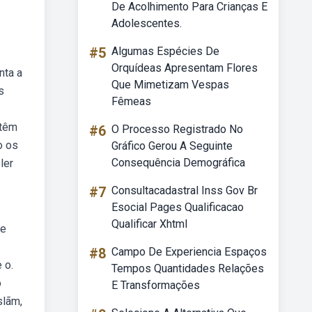
De Acolhimento Para Crianças E
Adolescentes.
#5
Algumas Espécies De
Orquídeas Apresentam Flores
nta a
Que Mimetizam Vespas
s
Fêmeas
 têm
#6
O Processo Registrado No
o os
Gráfico Gerou A Seguinte
Consequência Demográfica
ler
#7
Consultacadastral Inss Gov Br
Esocial Pages Qualificacao
Qualificar Xhtml
de
#8
Campo De Experiencia Espaços
 o.
Tempos Quantidades Relações
o
E Transformações
slãm,