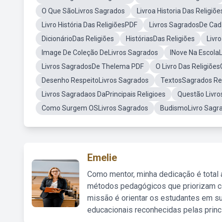
O Que SãoLivros Sagrados
Livroa Historia Das Religiõe
Livro História Das ReligiõesPDF
Livros SagradosDe Cada
DicionárioDas Religiões
HistóriasDas Religiões
Livr
Image De Coleção DeLivros Sagrados
INove Na Escola
Livros SagradosDe Thelema PDF
O Livro Das Religiões
Desenho RespeitoLivros Sagrados
TextosSagrados Rel
Livros Sagradaos DaPrincipais Religioes
Questão Livr
Como Surgem OSLivros Sagrados
BudismoLivro Sagr
Emelie
Como mentor, minha dedicação é total
métodos pedagógicos que priorizam co
missão é orientar os estudantes em su
educacionais reconhecidas pelas princ