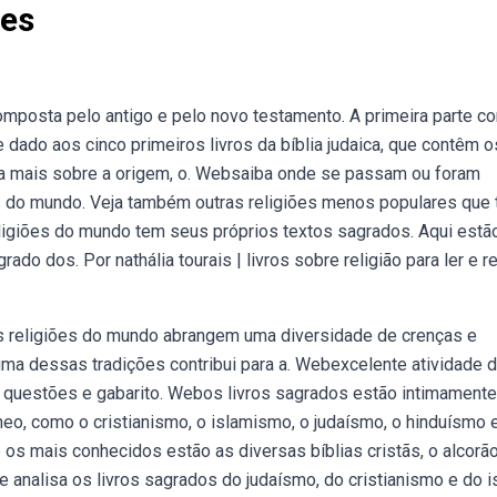
ões
omposta pelo antigo e pelo novo testamento. A primeira parte co
 dado aos cinco primeiros livros da bíblia judaica, que contêm o
a mais sobre a origem, o. Websaiba onde se passam ou foram
ões do mundo. Veja também outras religiões menos populares que
ligiões do mundo tem seus próprios textos sagrados. Aqui estã
ado dos. Por nathália tourais | livros sobre religião para ler e re
es religiões do mundo abrangem uma diversidade de crenças e
uma dessas tradições contribui para a. Webexcelente atividade 
, questões e gabarito. Webos livros sagrados estão intimamente
eo, como o cristianismo, o islamismo, o judaísmo, o hinduísmo e
os mais conhecidos estão as diversas bíblias cristãs, o alcorã
ue analisa os livros sagrados do judaísmo, do cristianismo e do i