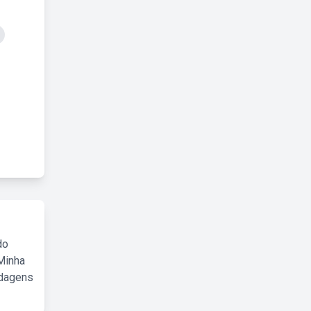
do
Minha
rdagens