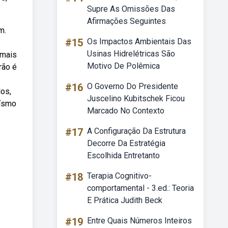
Supre As Omissões Das
Afirmações Seguintes
m.
#15
Os Impactos Ambientais Das
Usinas Hidrelétricas São
 mais
Motivo De Polêmica
rão é
#16
O Governo Do Presidente
os,
Juscelino Kubitschek Ficou
uísmo
Marcado No Contexto
#17
A Configuração Da Estrutura
Decorre Da Estratégia
Escolhida Entretanto
#18
Terapia Cognitivo-
comportamental - 3.ed.: Teoria
E Prática Judith Beck
#19
Entre Quais Números Inteiros