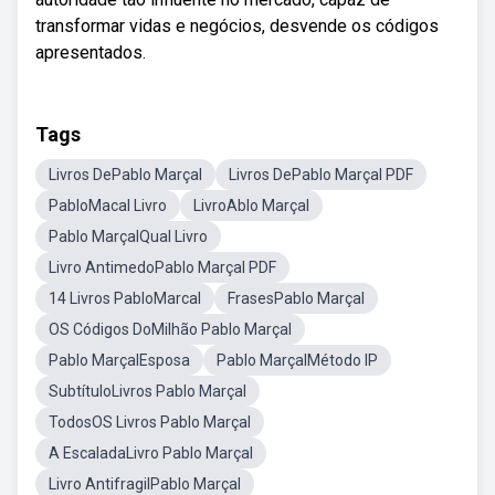
transformar vidas e negócios, desvende os códigos
apresentados.
Tags
Livros DePablo Marçal
Livros DePablo Marçal PDF
PabloMacal Livro
LivroAblo Marçal
Pablo MarçalQual Livro
Livro AntimedoPablo Marçal PDF
14 Livros PabloMarcal
FrasesPablo Marçal
OS Códigos DoMilhão Pablo Marçal
Pablo MarçalEsposa
Pablo MarçalMétodo IP
SubtítuloLivros Pablo Marçal
TodosOS Livros Pablo Marçal
A EscaladaLivro Pablo Marçal
Livro AntifragilPablo Marçal