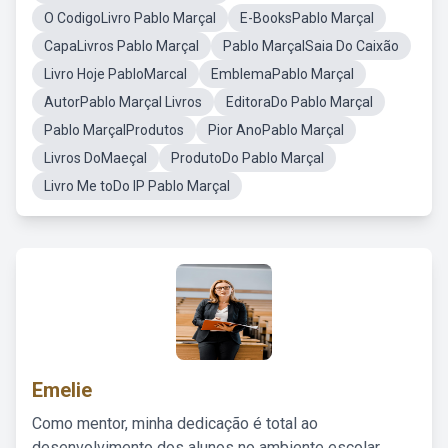
O CodigoLivro Pablo Marçal
E-BooksPablo Marçal
CapaLivros Pablo Marçal
Pablo MarçalSaia Do Caixão
Livro Hoje PabloMarcal
EmblemaPablo Marçal
AutorPablo Marçal Livros
EditoraDo Pablo Marçal
Pablo MarçalProdutos
Pior AnoPablo Marçal
Livros DoMaeçal
ProdutoDo Pablo Marçal
Livro Me toDo IP Pablo Marçal
Emelie
Como mentor, minha dedicação é total ao
desenvolvimento dos alunos no ambiente escolar,