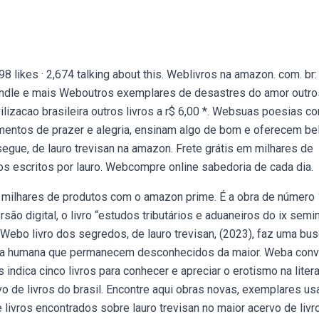
98 likes · 2,674 talking about this. Weblivros na amazon. com. br:
 kindle e mais Weboutros exemplares de desastres do amor outro
ivilizacao brasileira outros livros a r$ 6,00 *. Websuas poesias c
mentos de prazer e alegria, ensinam algo de bom e oferecem be
ue, de lauro trevisan na amazon. Frete grátis em milhares de
s escritos por lauro. Webcompre online sabedoria de cada dia.
m milhares de produtos com o amazon prime. É a obra de número 
são digital, o livro “estudos tributários e aduaneiros do ix semi
 Webo livro dos segredos, de lauro trevisan, (2023), faz uma bu
da humana que permanecem desconhecidos da maior. Weba conv
es indica cinco livros para conhecer e apreciar o erotismo na litera
vo de livros do brasil. Encontre aqui obras novas, exemplares u
ivros encontrados sobre lauro trevisan no maior acervo de livr