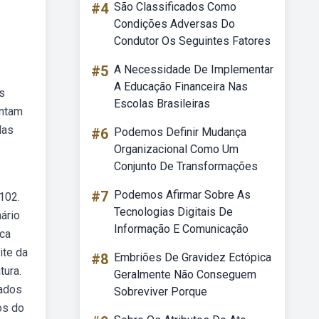
#4
São Classificados Como
Condições Adversas Do
Condutor Os Seguintes Fatores
#5
A Necessidade De Implementar
A Educação Financeira Nas
s
Escolas Brasileiras
ontam
las
#6
Podemos Definir Mudança
Organizacional Como Um
Conjunto De Transformações
#7
Podemos Afirmar Sobre As
102.
Tecnologias Digitais De
nário
Informação E Comunicação
sca
ite da
#8
Embriões De Gravidez Ectópica
tura.
Geralmente Não Conseguem
sados
Sobreviver Porque
os do