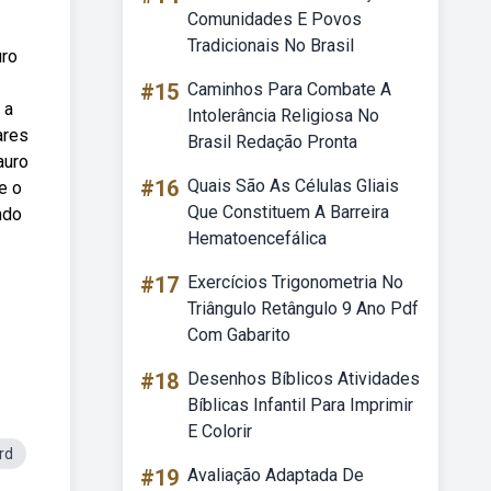
Comunidades E Povos
Tradicionais No Brasil
uro
#15
Caminhos Para Combate A
 a
Intolerância Religiosa No
ares
Brasil Redação Pronta
auro
#16
Quais São As Células Gliais
e o
Que Constituem A Barreira
ndo
Hematoencefálica
#17
Exercícios Trigonometria No
Triângulo Retângulo 9 Ano Pdf
Com Gabarito
#18
Desenhos Bíblicos Atividades
Bíblicas Infantil Para Imprimir
E Colorir
rd
#19
Avaliação Adaptada De