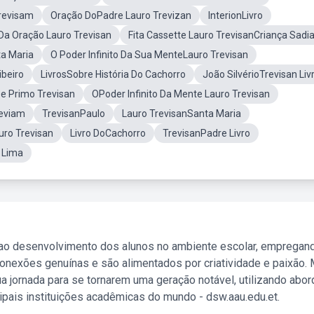
revisam
Oração DoPadre Lauro Trevizan
InterionLivro
 Da Oração Lauro Trevisan
Fita Cassette Lauro TrevisanCriança Sadi
ta Maria
O Poder Infinito Da Sua MenteLauro Trevisan
ibeiro
LivrosSobre História Do Cachorro
João SilvérioTrevisan Liv
De Primo Trevisan
OPoder Infinito Da Mente Lauro Trevisan
reviam
TrevisanPaulo
Lauro TrevisanSanta Maria
uro Trevisan
Livro DoCachorro
TrevisanPadre Livro
a Lima
 ao desenvolvimento dos alunos no ambiente escolar, empregan
nexões genuínas e são alimentados por criatividade e paixão. 
a jornada para se tornarem uma geração notável, utilizando abo
ipais instituições acadêmicas do mundo - dsw.aau.edu.et.