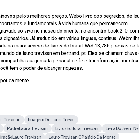
inovos pelos melhores preços. Webo livro dos segredos, de la
importantes e fundamentais à vida humana que permanecem
avado ao vivo no museu do oriente, no encontro book 2. 0, com
s dignatários. Já traduzido em várias línguas, continua. Webmilh
e no maior acervo de livros do brasil. Web13,78€ poesias de l
 mundo de lauro trevisan em bertrand. pt. Eles se chamam chuva 
san compartilha sua jornada pessoal de fé e transformação, mostra
ocê tem o poder de alcançar riquezas.
s por da mente.
o Trevisan
Imagem Do LauroTrevis
PadreLauro Trevisan
LivrosEditora Trevisan
Livro DoJvem Ne
piraçãoLauro Trevisan
Lauro Trevisan OPalácio Da Mente