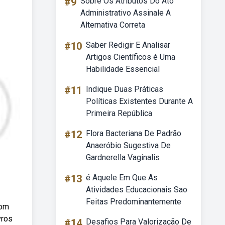
#9
Sobre Os Atributos Do Ato
Administrativo Assinale A
Alternativa Correta
#10
Saber Redigir E Analisar
Artigos Científicos é Uma
Habilidade Essencial
#11
Indique Duas Práticas
Políticas Existentes Durante A
Primeira República
#12
Flora Bacteriana De Padrão
Anaeróbio Sugestiva De
Gardnerella Vaginalis
#13
é Aquele Em Que As
Atividades Educacionais Sao
Feitas Predominantemente
com
vros
#14
Desafios Para Valorização De