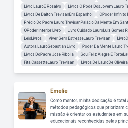
Livro LauroE Rosalvo
Livros O Pode DosJovem Lauro T
Livros De Dalton TrevisanEm Espanhol
OPoder Infinito
Prédio Do Padre Lauro TrevisanPalácio Da Mente Em San
OPoder Interior Livro
Livro Cuidado LauroLuiz Gomes R
LeisLivros
Viver Sem EstresseLauro Trevisan
Livro
Autora LauroSebastian Livro
Poder Da Mente Lauro T
Livros DoPadre Jose Ribolla
Sou Feliz Alegre E ForteLa
Fita CassetteLauro Trevisan
Livros De LauroDe Oliveir
Emelie
Como mentor, minha dedicação é total
métodos pedagógicos que priorizam co
missão é orientar os estudantes em su
educacionais reconhecidas pelas princ