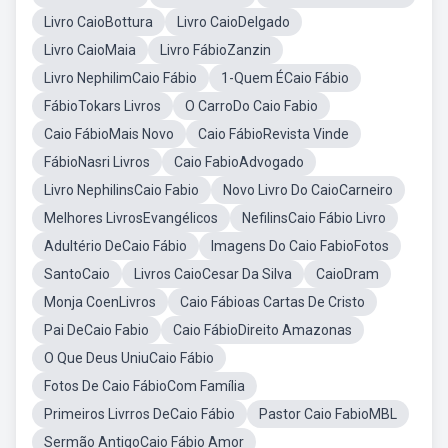
Livro CaioBottura
Livro CaioDelgado
Livro CaioMaia
Livro FábioZanzin
Livro NephilimCaio Fábio
1-Quem ÉCaio Fábio
FábioTokars Livros
O CarroDo Caio Fabio
Caio FábioMais Novo
Caio FábioRevista Vinde
FábioNasri Livros
Caio FabioAdvogado
Livro NephilinsCaio Fabio
Novo Livro Do CaioCarneiro
Melhores LivrosEvangélicos
NefilinsCaio Fábio Livro
Adultério DeCaio Fábio
Imagens Do Caio FabioFotos
SantoCaio
Livros CaioCesar Da Silva
CaioDram
Monja CoenLivros
Caio Fábioas Cartas De Cristo
Pai DeCaio Fabio
Caio FábioDireito Amazonas
O Que Deus UniuCaio Fábio
Fotos De Caio FábioCom Família
Primeiros Livrros DeCaio Fábio
Pastor Caio FabioMBL
Sermão AntigoCaio Fábio Amor