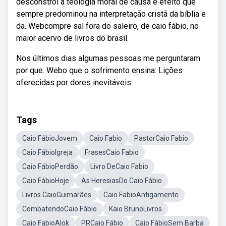
desconstrói a teologia moral de causa e efeito que
sempre predominou na interpretação cristã da bíblia e
da. Webcompre sal fora do saleiro, de caio fábio, no
maior acervo de livros do brasil.
Nos últimos dias algumas pessoas me perguntaram
por que. Webo que o sofrimento ensina: Lições
oferecidas por dores inevitáveis.
Tags
Caio FábioJovem
Caio Fabio
PastorCaio Fabio
Caio FábioIgreja
FrasesCaio Fabio
Caio FábioPerdão
Livro DeCaio Fabio
Caio FábioHoje
As HeresiasDo Caio Fábio
Livros CaioGuimarães
Caio FabioAntigamente
CombatendoCaio Fábio
Kaio BrunoLivros
Caio FabioAlok
PRCaio Fábio
Caio FábioSem Barba