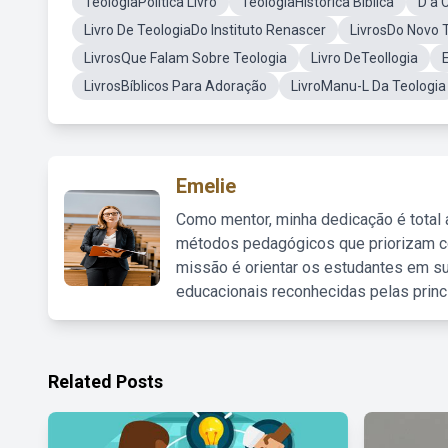
TeologiaPolítica Livro
TeologiaHistoríca Biblica
D a 
Livro De TeologiaDo Instituto Renascer
LivrosDo Novo 
LivrosQue Falam Sobre Teologia
Livro DeTeollogia
LivrosBíblicos Para Adoração
LivroManu-L Da Teologia
Emelie
Como mentor, minha dedicação é total
métodos pedagógicos que priorizam co
missão é orientar os estudantes em su
educacionais reconhecidas pelas princ
Related Posts