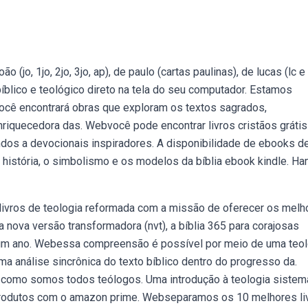
jo, 1jo, 2jo, 3jo, ap), de paulo (cartas paulinas), de lucas (lc e 
lico e teológico direto na tela do seu computador. Estamos
você encontrará obras que exploram os textos sagrados,
iquecedora das. Webvocê pode encontrar livros cristãos gráti
ndos a devocionais inspiradores. A disponibilidade de ebooks d
a história, o simbolismo e os modelos da bíblia ebook kindle. Ha
de livros de teologia reformada com a missão de oferecer os melh
a nova versão transformadora (nvt), a bíblia 365 para corajosas
e um ano. Webessa compreensão é possível por meio de uma teol
a análise sincrônica do texto bíblico dentro do progresso da.
s como somos todos teólogos. Uma introdução à teologia sistemá
e produtos com o amazon prime. Webseparamos os 10 melhores li