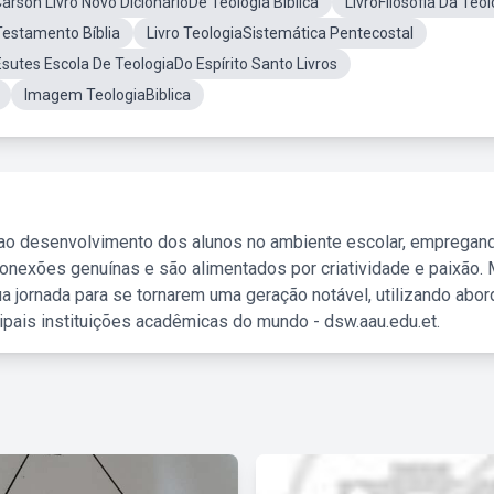
Carson Livro Novo DicionárioDe Teologia Bíblica
LivroFilosofia Da Teol
Testamento Bíblia
Livro TeologiaSistemática Pentecostal
Esutes Escola De TeologiaDo Espírito Santo Livros
Imagem TeologiaBiblica
 ao desenvolvimento dos alunos no ambiente escolar, empregan
nexões genuínas e são alimentados por criatividade e paixão. 
a jornada para se tornarem uma geração notável, utilizando abo
ipais instituições acadêmicas do mundo - dsw.aau.edu.et.