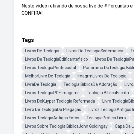
Neste vídeo retirando de nossa live de #Perguntas e
CONFIRA!
Tags
Livros De Teologia
Livros De TeologiaSistematica
T
Livros De TeologiaEdificantefisico
Livros De TeologiaPa
Livros TeologiaPentecostal
Panorama DaTeologia Bíbl
MelhorLivro De Teologia
ImagrmLivros De Teologia
LivraDe Teologia
Teologia BíblicaDa Adoração
Livr
Livros TeologiaPDF Imagems
Teologia BíblicaEscrita
Livros DeKuyper Teologia Reformada
Livro TeologiaBi
Livro De TeologiaDa Pregação
Livros TeologiaAntigos
Livros TeologiaAntigos Fotos
TeologiaPrática Livro
Livros Sobre Teologia BíblicaJohn Goldingay
Capa De L