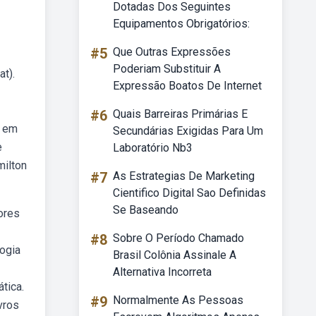
Dotadas Dos Seguintes
Equipamentos Obrigatórios:
#5
Que Outras Expressões
Poderiam Substituir A
at).
Expressão Boatos De Internet
#6
Quais Barreiras Primárias E
s em
Secundárias Exigidas Para Um
e
Laboratório Nb3
milton
#7
As Estrategias De Marketing
Cientifico Digital Sao Definidas
Se Baseando
ores
#8
Sobre O Período Chamado
ogia
Brasil Colônia Assinale A
Alternativa Incorreta
tica.
#9
Normalmente As Pessoas
vros