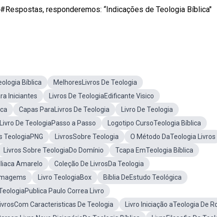
 #Respostas, responderemos: “Indicações de Teologia Bíblica"
eologia Bíblica
MelhoresLivros De Teologia
ra Iniciantes
Livros De TeologiaEdificante Visico
ica
Capas ParaLivros De Teologia
Livro De Teologia
Livro De TeologiaPasso a Passo
Logotipo CursoTeologia Bíblica
os TeologiaPNG
LivrosSobre Teologia
O Método DaTeologia Livros
Livros Sobre TeologiaDo Domínio
Tcapa EmTeologia Bíblica
bliaca Amarelo
Coleção De LivrosDa Teologia
 Imagems
Livro TeologiaBox
Bíblia DeEstudo Teológica
TeologiaPublica Paulo Correa Livro
ivrosCom Caracteristicas De Teologia
Livro Iniciação aTeologia De R