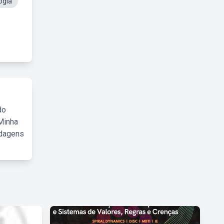
ogia
do
Minha
rdagens