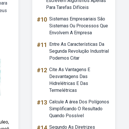
Escrevem Algoritmos Apenas
para
Para Tarefas Difíceis
deus
#10
Sistemas Empresariais São
Sistemas Ou Processos Que
Envolvem A Empresa
#11
Entre As Características Da
Segunda Revolução Industrial
Podemos Citar
#12
Cite As Vantagens E
Desvantagens Das
Hidrelétricas E Das
Termelétricas
#13
Calcule A área Dos Polígonos
Simplificando O Resultado
Quando Possível
uleo,
#14
Segundo As Diretrizes
 você