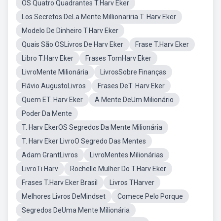
OS Quatro Quadrantes T.Harv Eker
Los Secretos DeLa Mente Millionariria T. Harv Eker
Modelo De Dinheiro T.Harv Eker
Quais São OSLivros De Harv Eker
Frase T.Harv Eker
Libro T.Harv Eker
Frases TomHarv Eker
LivroMente Milionária
LivrosSobre Finanças
Flávio AugustoLivros
Frases DeT. Harv Eker
Quem ET. Harv Eker
A Mente DeUm Milionário
Poder Da Mente
T. Harv EkerOS Segredos Da Mente Milionária
T. Harv Eker LivroO Segredo Das Mentes
Adam GrantLivros
LivroMentes Milionárias
LivroTi Harv
Rochelle Mulher Do T.Harv Eker
Frases T.Harv Eker Brasil
Livros THarver
Melhores Livros DeMindset
Comece Pelo Porque
Segredos DeUma Mente Milionária