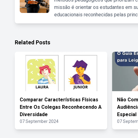
missão é orientar os estudantes em su
educacionais reconhecidas pelas princ
Related Posts
Comparar Características Físicas
Não Com
Entre Os Colegas Reconhecendo A
Audiênci
Diversidade
Especial
07 September 2024
07 Septem