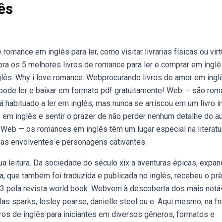
ês
omance em inglês para ler, como visitar livrarias físicas ou virt
bra os 5 melhores livros de romance para ler e comprar em inglê
lês. Why i love romance. Webprocurando livros de amor em ingl
 pode ler e baixar em formato pdf gratuitamente! Web — são ro
 habituado a ler em inglês, mas nunca se arriscou em um livro in
o em inglês e sentir o prazer de não perder nenhum detalhe do a
 Web — os romances em inglês têm um lugar especial na literatu
rias envolventes e personagens cativantes.
 leitura. Da sociedade do século xix a aventuras épicas, expan
a, que também foi traduzida e publicada no inglês, recebeu o pr
23 pela revista world book. Webvem à descoberta dos mais notá
 sparks, lesley pearse, danielle steel ou e. Aqui mesmo, na fn
os de inglês para iniciantes em diversos gêneros, formatos e