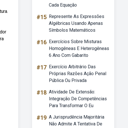
Cada Equação
ura.
#15
Represente As Expressões
Algébricas Usando Apenas
Símbolos Matemáticos
ador
ra
#16
Exercícios Sobre Misturas
Homogêneas E Heterogêneas
6 Ano Com Gabarito
#17
Exercício Arbitrário Das
Próprias Razões Ação Penal
Pública Ou Privada
#18
Atividade De Extensão:
Integração De Competências
Para Transformar O Eu
#19
A Jurisprudência Majoritária
Não Admite A Tentativa De