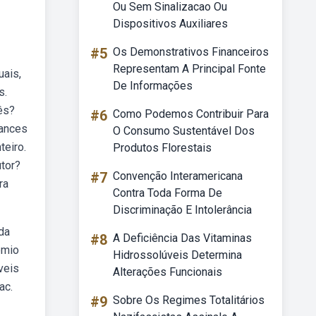
Ou Sem Sinalizacao Ou
Dispositivos Auxiliares
#5
Os Demonstrativos Financeiros
Representam A Principal Fonte
uais,
De Informações
s.
ês?
#6
Como Podemos Contribuir Para
mances
O Consumo Sustentável Dos
teiro.
Produtos Florestais
utor?
#7
Convenção Interamericana
ra
Contra Toda Forma De
Discriminação E Intolerância
da
#8
A Deficiência Das Vitaminas
êmio
Hidrossolúveis Determina
veis
Alterações Funcionais
ac.
#9
Sobre Os Regimes Totalitários