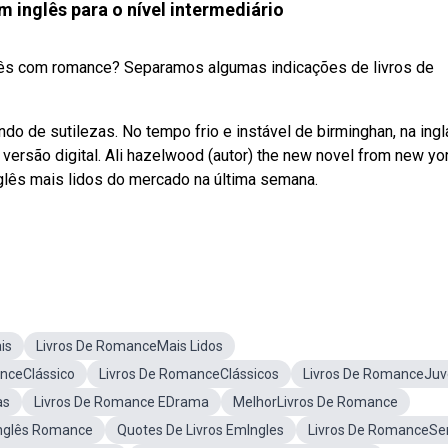
 inglês para o nível intermediário
nglês com romance? Separamos algumas indicações de livros de
ndo de sutilezas. No tempo frio e instável de birminghan, na ingla
ersão digital. Ali hazelwood (autor) the new novel from new yor
glês mais lidos do mercado na última semana.
is
Livros De RomanceMais Lidos
nceClássico
Livros De RomanceClássicos
Livros De RomanceJuv
as
Livros De Romance EDrama
MelhorLivros De Romance
Inglês Romance
Quotes De Livros EmIngles
Livros De RomanceSer