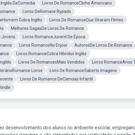
s Inglês DeComedia
Livros De RomanceCliche Americano
 Romance
Livros DeRomace Rypado
ceHomem Cobra Inglês
Livros De RomanceQue Viraram Filmes
ês
Melhores SagasDe Livros De Romance
ê Jovens
Livros RomanceJuvenil De Época
omance
Livros RomanceNo Enjoei
AutoresDe Livros De Romance
mance
Livros RomanceCobra Híbridos Inglês
nglêls
Livros De RomancesMais Vendidos
Livros RomanceAnos 
terárioRomance Livros
Livro De RomanceSaberto Imagens
escente
Livros De Romance DeCiencias Infantil
indle
 ao desenvolvimento dos alunos no ambiente escolar, empregan
nexões genuínas e são alimentados por criatividade e paixão. 