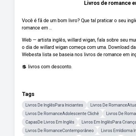
Livros de romance em
Você é fã de um bom livro? Que tal praticar o seu i
romance em ...
Web — artista inglês, willard wigan, fala sobre seu mu
o dia de willard wigan começa com uma. Download da v
Webesta lista se baseia nos livros de romance em in
💲 livros com desconto.
Tags
Livros De InglêsPara Iniciantes
Livros De RomanceAtua
Livros De RomanceAdolescente Clichê
Livros De Roma
CapasDe Livros Em Inglês
Livros Em InglêsPara Crianç
Livros De RomanceContemporâneo
Livros EmIdioma 