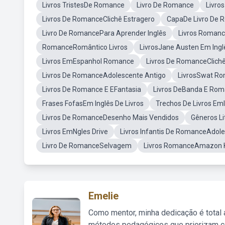
Livros TristesDe Romance
Livro De Romance
Livro
Livros De RomanceClichê Estragero
CapaDe Livro De
Livro De RomancePara Aprender Inglês
Livros Roman
RomanceRomântico Livros
LivrosJane Austen Em Ingl
Livros EmEspanhol Romance
Livros De RomanceClich
Livros De RomanceAdolescente Antigo
LivrosSwat R
Livros De Romance E EFantasia
Livros DeBanda E Ro
Frases FofasEm Inglês De Livros
Trechos De Livros EmI
Livros De RomanceDesenho Mais Vendidos
Gêneros Li
Livros EmNgles Drive
Livros Infantis De RomanceAdol
Livro De RomanceSelvagem
Livros RomanceAmazon K
Emelie
Como mentor, minha dedicação é total
métodos pedagógicos que priorizam co