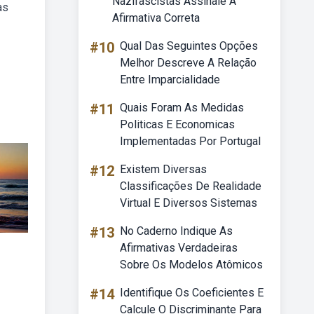
Nazifascistas Assinale A
as
Afirmativa Correta
#10
Qual Das Seguintes Opções
Melhor Descreve A Relação
Entre Imparcialidade
#11
Quais Foram As Medidas
Politicas E Economicas
Implementadas Por Portugal
#12
Existem Diversas
Classificações De Realidade
Virtual E Diversos Sistemas
#13
No Caderno Indique As
Afirmativas Verdadeiras
Sobre Os Modelos Atômicos
#14
Identifique Os Coeficientes E
Calcule O Discriminante Para