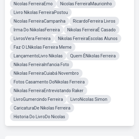
Nicolas FerreiraEmo
Nicolas FerreiraMauricinho
Livro Nikolas FerreiraPostou
Nicolas FerreiraCampanha
RicardoFerreira Livros
Irma Do NiikolasFerreira
Nikolas FerreiraÉ Casado
LivrosVera Ferreira
Nikolas FerreiraEscolas Alunos
Faz O LNikolas Ferreira Meme
LançamentoLivro Nikolas
Quem ÉNikolas Ferreira
Nikolas FerreiraInfancia Foto
Nikolas FerreiraCuiabá Novembro
Fotos Casamento DoNikolas Ferreira
Nikolas FerreiraEntrevistando Raker
LivroGumercindo Ferreira
LivroNicolas Simon
CaricaturaDe Nikolas Ferreira
Historia Do LivroDo Nicolas