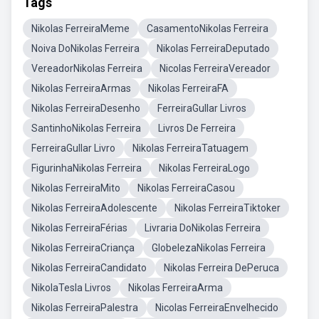
Tags
Nikolas FerreiraMeme
CasamentoNikolas Ferreira
Noiva DoNikolas Ferreira
Nikolas FerreiraDeputado
VereadorNikolas Ferreira
Nicolas FerreiraVereador
Nikolas FerreiraArmas
Nikolas FerreiraFA
Nikolas FerreiraDesenho
FerreiraGullar Livros
SantinhoNikolas Ferreira
Livros De Ferreira
FerreiraGullar Livro
Nikolas FerreiraTatuagem
FigurinhaNikolas Ferreira
Nikolas FerreiraLogo
Nikolas FerreiraMito
Nikolas FerreiraCasou
Nikolas FerreiraAdolescente
Nikolas FerreiraTiktoker
Nikolas FerreiraFérias
Livraria DoNikolas Ferreira
Nikolas FerreiraCriança
GlobelezaNikolas Ferreira
Nikolas FerreiraCandidato
Nikolas Ferreira DePeruca
NikolaTesla Livros
Nikolas FerreiraArma
Nikolas FerreiraPalestra
Nicolas FerreiraEnvelhecido