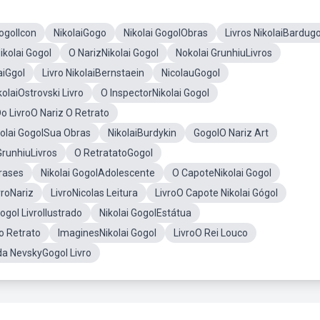
GogolIcon
NikolaiGogo
Nikolai GogolObras
Livros NikolaiBardug
kolai Gogol
O NarizNikolai Gogol
Nokolai GrunhiuLivros
aiGgol
Livro NikolaiBernstaein
NicolauGogol
kolaiOstrovski Livro
O InspectorNikolai Gogol
Do LivroO Nariz O Retrato
kolai GogolSua Obras
NikolaiBurdykin
GogolO Nariz Art
runhiuLivros
O RetratatoGogol
Frases
Nikolai GogolAdolescente
O CapoteNikolai Gogol
vroNariz
LivroNicolas Leitura
LivroO Capote Nikolai Gógol
ogol LivroIlustrado
Nikolai GogolEstátua
o Retrato
ImaginesNikolai Gogol
LivroO Rei Louco
a NevskyGogol Livro