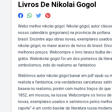
Livros De Nikolai Gogol
Webo melhor nikolai gógol. Nikolai gógol, autor clássi
nosso calendário gregoriano) na província de poltava.
brasil. Encontre aqui obras novas, exemplares usad
nikolai gógol, no maior acervo de livros do brasil. 
melhores preços. Webcompre o livro tarass bulba de n
grátis. Webnikolai gogol foi um dos pioneiros da lite
simbolismos, indo do realismo ao fantástico.
Weblivros autor nikolai gógol baixar em pdf epub o
realista e fantástica, cria verdadeiras caricaturas sa
baseia no realismo, porém com muitos traços do que 
1852, em moscou, na rússia. Webcompre os livros de go
novas, exemplares usados e seminovos pelos melhore
capote” é um conto basilar da literatura russa moderna