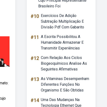
Cujo Principal Representante
Brasileiro Foi
#10
Exercícios De Adição
Subtração Multiplicação E
Divisão Pdf Com Gabarito
#11
A Escrita Possibilitou A
Humanidade Armazenar E
Transmitir Experiências
#12
Com Relação Aos Ciclos
Biogeoquímicos Analise As
Seguintes Afirmativas
#13
As Vitaminas Desempenham
mato:
Diferentes Funções No
Organismo E São Obtidas
cujo
#14
Uma Das Mudanças Na
Tecnologia Ethernet Que