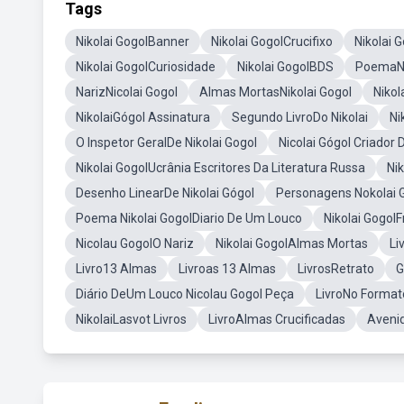
Tags
Nikolai GogolBanner
Nikolai GogolCrucifixo
Nikolai 
Nikolai GogolCuriosidade
Nikolai GogolBDS
PoemaNi
NarizNicolai Gogol
Almas MortasNikolai Gogol
Nikol
NikolaiGógol Assinatura
Segundo LivroDo Nikolai
Ni
O Inspetor GeralDe Nikolai Gogol
Nicolai Gógol Criador 
Nikolai GogolUcrânia Escritores Da Literatura Russa
Ni
Desenho LinearDe Nikolai Gógol
Personagens Nokolai G
Poema Nikolai GogolDiario De Um Louco
Nikolai Gogol
Nicolau GogolO Nariz
Nikolai GogolAlmas Mortas
Li
Livro13 Almas
Livroas 13 Almas
LivrosRetrato
G
Diário DeUm Louco Nicolau Gogol Peça
LivroNo Format
NikolaiLasvot Livros
LivroAlmas Crucificadas
Avenid