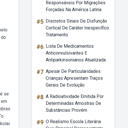
Responsáveis Por Migrações
Forçadas Na América Latina
#5
Discretos Sinais De Disfunção
Cortical De Caráter Inespecífico
pelo
Tratamento
 do
#6
Lista De Medicamentos
Anticonvulsivantes E
Antiparkinsonianos Atualizada
#7
Apesar De Particularidades
Crianças Apresentam Traços
Gerais De Evolução
 é se
#8
A Radioatividade Emitida Por
u em
Determinadas Amostras De
 obras
Substâncias Provém
“o
#9
O Realismo Escola Literária
kolai.