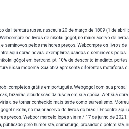
co da literatura russa, nasceu a 20 de março de 1809 (1 de abril 
 Webcompre os livros de nikolai gogol, no maior acervo de livros
os e seminovos pelos melhores preços. Webcompre os livros de
Encontre aqui obras novas, exemplares usados e seminovos pelos
ikolai gógol em bertrand. pt. 10% de desconto imediato, portes
ratura russa moderna. Sua obra apresenta diferentes metáforas e
u mobi completos grátis em português. Webgogol com sua prosa
tíricas, bizarras e burlescas da rússia em sua época. Websua obra
viria a se tornar conhecido mais tarde como surrealismo. Morre
gol nikolai, no maior acervo de livros do brasil. Encontre aqui
s preços. Webpor marcelo lopes vieira / 17 de junho de 2021. 
, publicado pelo humorista, dramaturgo, prosador e polemista, ni