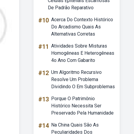
Células Epiteliais Escamosas
De Padrão Reparativo
#10
Acerca Do Contexto Histórico
Do Arcadismo Quais As
Alternativas Corretas
#11
Atividades Sobre Misturas
Homogêneas E Heterogêneas
4o Ano Com Gabarito
#12
Um Algoritmo Recursivo
Resolve Um Problema
Dividindo O Em Subproblemas
#13
Porque O Patrimônio
Histórico Necessita Ser
Preservado Pela Humanidade
#14
Na China Quais São As
Peculiaridades Dos