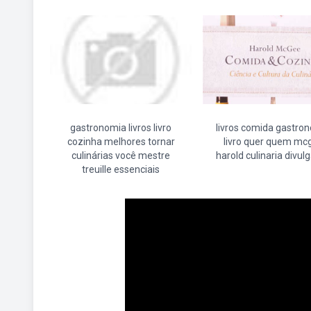
gastronomia livros livro
livros comida gastro
cozinha melhores tornar
livro quer quem mc
culinárias você mestre
harold culinaria divul
treuille essenciais