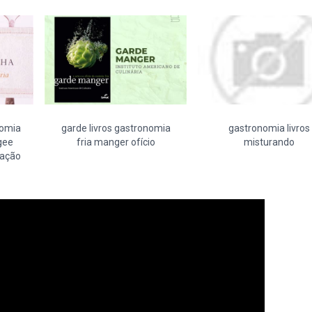
nomia
garde livros gastronomia
gastronomia livros
gee
fria manger ofício
misturando
gação