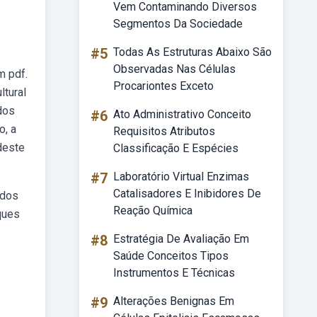
Vem Contaminando Diversos
Segmentos Da Sociedade
#5
Todas As Estruturas Abaixo São
Observadas Nas Células
m pdf.
Procariontes Exceto
ltural
dos
#6
Ato Administrativo Conceito
o, a
Requisitos Atributos
 deste
Classificação E Espécies
#7
Laboratório Virtual Enzimas
Catalisadores E Inibidores De
 dos
Reação Química
ques
#8
Estratégia De Avaliação Em
Saúde Conceitos Tipos
Instrumentos E Técnicas
#9
Alterações Benignas Em