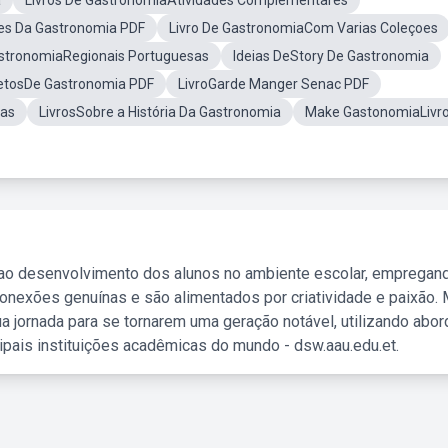
a
Livros De GastronomiaAtividades Complementares
tes Da Gastronomia PDF
Livro De GastronomiaCom Varias Coleçoes
astronomiaRegionais Portuguesas
Ideias DeStory De Gastronomia
jetosDe Gastronomia PDF
LivroGarde Manger Senac PDF
vas
LivrosSobre a História Da Gastronomia
Make GastonomiaLivr
 ao desenvolvimento dos alunos no ambiente escolar, empregan
nexões genuínas e são alimentados por criatividade e paixão. 
a jornada para se tornarem uma geração notável, utilizando abo
ipais instituições acadêmicas do mundo - dsw.aau.edu.et.