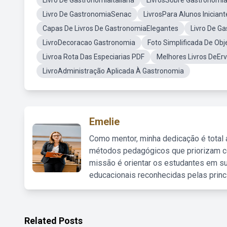
Livro De GastronomiaItaliana
LivrosSobre Gastronomi
Livro De GastronomiaSenac
LivrosPara Alunos Inician
Capas De Livros De GastronomiaElegantes
Livro De G
LivroDecoracao Gastronomia
Foto Simplificada De Ob
Livroa Rota Das Especiarias PDF
Melhores Livros DeEr
LivroAdministração Aplicada À Gastronomia
Emelie
Como mentor, minha dedicação é total
métodos pedagógicos que priorizam co
missão é orientar os estudantes em su
educacionais reconhecidas pelas princ
Related Posts