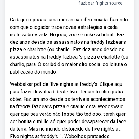
fazbear frights source
Cada jogo possui uma mecânica diferenciada, fazendo
com que o jogador trace novas estratégias a cada
noite sobrevivida. No jogo, você é mike schdmit,. Faz
dez anos desde os assassinatos na freddy fazbear’s
pizza e charlotte (ou charlie,. Faz dez anos desde os
assassinatos na freddy fazbear’s pizza e charlotte (ou
charlie, para. O scribd é o maior site social de leitura e
publicação do mundo.
Webbaixar pdf de 'five nights at freddy’s: Clique aqui
para fazer download deste livro, ler um trecho grátis,
obter. Faz um ano desde os terríveis acontecimentos
na freddy fazbear's pizza e charlie está. Weboswald
quer que seu verão não fosse tão tedioso, sarah quer
ser bonita e millie só quer poder desaparecer da face
da terra. Mas no mundo distorcido de five nights at.
Five nights at freddy's 1. Webolhos prateados