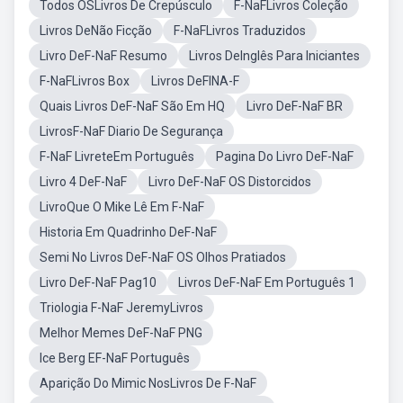
Todos OSLivros De Crepúsculo
F-NaFLivros Coleção
Livros DeNão Ficção
F-NaFLivros Traduzidos
Livro DeF-NaF Resumo
Livros DeInglês Para Iniciantes
F-NaFLivros Box
Livros DeFINA-F
Quais Livros DeF-NaF São Em HQ
Livro DeF-NaF BR
LivrosF-NaF Diario De Segurança
F-NaF LivreteEm Português
Pagina Do Livro DeF-NaF
Livro 4 DeF-NaF
Livro DeF-NaF OS Distorcidos
LivroQue O Mike Lê Em F-NaF
Historia Em Quadrinho DeF-NaF
Semi No Livros DeF-NaF OS Olhos Pratiados
Livro DeF-NaF Pag10
Livros DeF-NaF Em Português 1
Triologia F-NaF JeremyLivros
Melhor Memes DeF-NaF PNG
Ice Berg EF-NaF Português
Aparição Do Mimic NosLivros De F-NaF